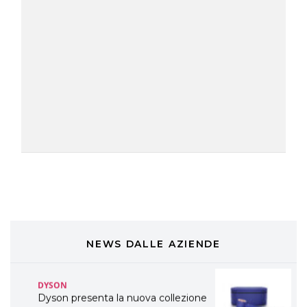
TONI&GUY
A Natale regala una doppia
TONI&GUY “Feel Good Experience”!
TONI&GUY
LABEL.M lancia la sua innovativa ed
eco-sostenibile linea di prodotti
professionali
DAVINES
Davines presenta cofanetti beauty
preziosi per un regalo adatto ad
ogni capello
COSMOPROF WORLDWIDE BOLOGNA
Cosmprof Worldwide Bologna
presenta THE BEAUTY &
WELLNESS CONGRESS 2022: I
NEWS DALLE AZIENDE
TEMI
DYSON
Dyson presenta la nuova collezione