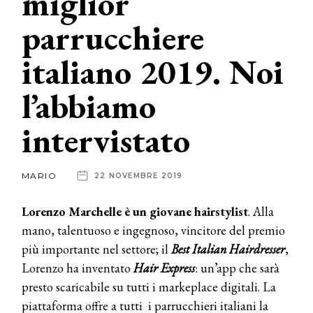
miglior
parrucchiere
News
italiano 2019. Noi
dalle
aziende
l’abbiamo
intervistato
MARIO
22 NOVEMBRE 2019
Lorenzo Marchelle è un giovane hairstylist
. Alla
mano, talentuoso e ingegnoso, vincitore del premio
più importante nel settore; il
Best Italian Hairdresser
,
Lorenzo ha inventato
Hair Express
: un’app che sarà
presto scaricabile su tutti i markeplace digitali. La
piattaforma offre a tutti i parrucchieri italiani la