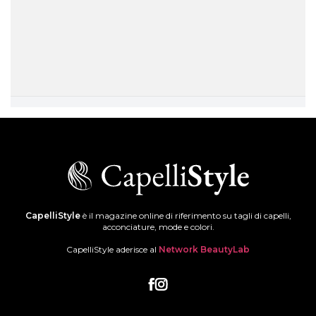
CapelliStyle
è il magazine online di riferimento su tagli di capelli,
acconciature, mode e colori.
CapelliStyle aderisce al
Network BeautyLab