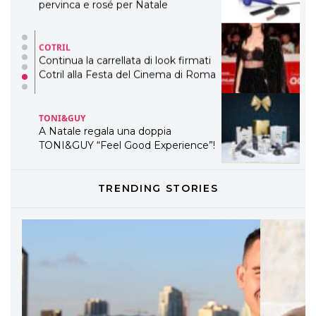
pervinca e rosé per Natale
COTRIL
Continua la carrellata di look firmati
Cotril alla Festa del Cinema di Roma
TONI&GUY
A Natale regala una doppia
TONI&GUY “Feel Good Experience”!
TONI&GUY
TRENDING STORIES
LABEL.M lancia la sua innovativa ed
eco-sostenibile linea di prodotti
professionali
DAVINES
Davines presenta cofanetti beauty
preziosi per un regalo adatto ad
ogni capello