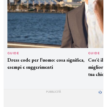
GUIDE
GUID
Dress code per l’uomo: cosa significa,
Cos'è
esempi e suggerimenti
miglio
tua c