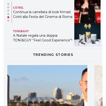
COTRIL
Continua la carrellata di look firmati
Cotril alla Festa del Cinema di Roma
TONI&GUY
A Natale regala una doppia
TONI&GUY “Feel Good Experience”!
TONI&GUY
TRENDING STORIES
LABEL.M lancia la sua innovativa ed
eco-sostenibile linea di prodotti
professionali
DAVINES
Davines presenta cofanetti beauty
preziosi per un regalo adatto ad
ogni capello