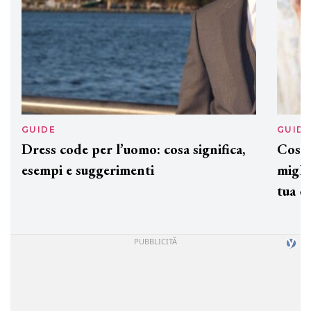
GUIDE
GUID
Dress code per l’uomo: cosa significa,
Cos'è
esempi e suggerimenti
miglio
tua c