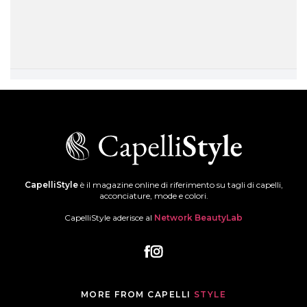
CapelliStyle
è il magazine online di riferimento su tagli di capelli,
acconciature, mode e colori.
CapelliStyle aderisce al
Network BeautyLab
MORE FROM CAPELLI
STYLE