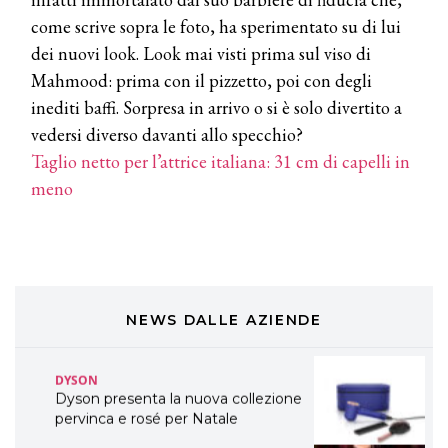
A Natale regala una doppia
TONI&GUY “Feel Good Experience”!
come scrive sopra le foto, ha sperimentato su di lui
dei nuovi look. Look mai visti prima sul viso di
TONI&GUY
Mahmood: prima con il pizzetto, poi con degli
LABEL.M lancia la sua innovativa ed
inediti baffi. Sorpresa in arrivo o si è solo divertito a
eco-sostenibile linea di prodotti
professionali
vedersi diverso davanti allo specchio?
Taglio netto per l’attrice italiana: 31 cm di capelli in
DAVINES
meno
Davines presenta cofanetti beauty
preziosi per un regalo adatto ad
ogni capello
COSMOPROF WORLDWIDE BOLOGNA
Cosmprof Worldwide Bologna
presenta THE BEAUTY &
WELLNESS CONGRESS 2022: I
NEWS DALLE AZIENDE
TEMI
DYSON
Dyson presenta la nuova collezione
pervinca e rosé per Natale