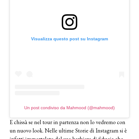
COSMOPROF WORLDWIDE BOLOGNA
Visualizza questo post su Instagram
Cosmprof Worldwide Bologna
presenta THE BEAUTY &
WELLNESS CONGRESS 2022: I
TEMI
DYSON
Dyson presenta la nuova collezione
pervinca e rosé per Natale
COTRIL
Un post condiviso da Mahmood (@mahmood)
Continua la carrellata di look firmati
Cotril alla Festa del Cinema di Roma
E chissà se nel tour in partenza non lo vedremo con
un nuovo look. Nelle ultime Storie di Instagram si è
TONI&GUY
infatti immortalato dal suo barbiere di fiducia che,