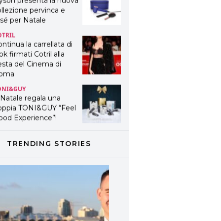
yson presenta la nuova
llezione pervinca e
sé per Natale
OTRIL
ntinua la carrellata di
ok firmati Cotril alla
esta del Cinema di
oma
ONI&GUY
 Natale regala una
oppia TONI&GUY “Feel
ood Experience”!
ONI&GUY
ABEL.M lancia la sua
TRENDING STORIES
novativa ed eco-
stenibile linea di
odotti professionali
AVINES
avines presenta
fanetti beauty preziosi
r un regalo adatto ad
ni capello