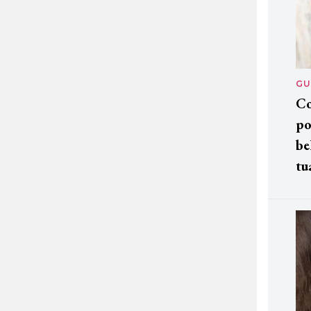
GU
Co
po
be
tu