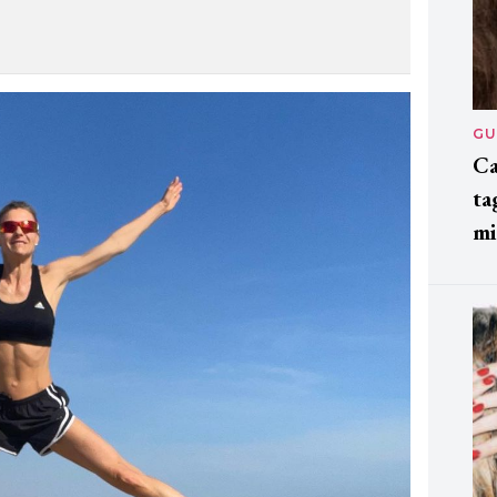
GU
Ca
ta
mi