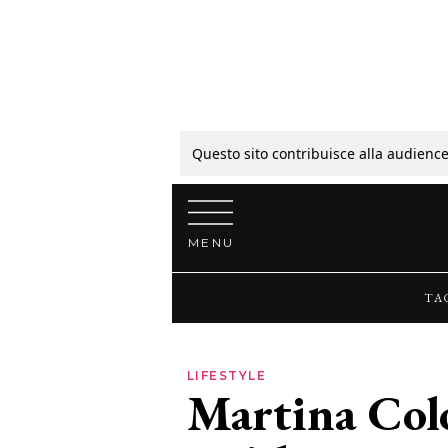
Tagli
Colori
Questo sito contribuisce alla audience
Vai al contenuto
Guide
MENU
Bellezza
TA
Lifestyle
LIFESTYLE
Martina Col
News