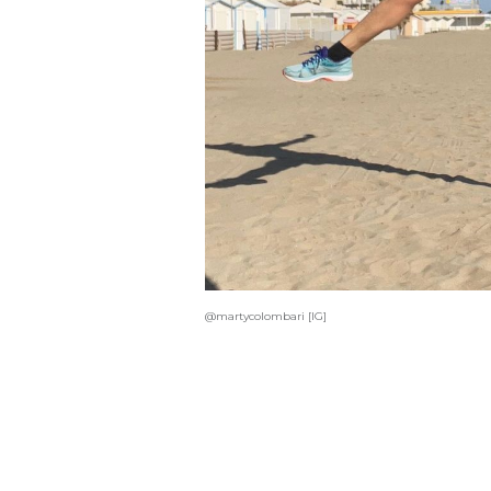
@martycolombari [IG]