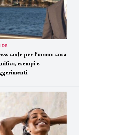
IDE
ess code per l’uomo: cosa
gnifica, esempi e
ggerimenti