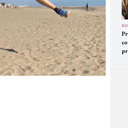
GU
Pr
co
pr