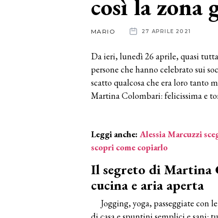
così la zona g
News
MARIO
27 APRILE 2021
dalle
Da ieri, lunedì 26 aprile, quasi tutta
aziende
persone che hanno celebrato sui so
scatto qualcosa che era loro tanto 
Martina Colombari: felicissima e to
Leggi anche:
Alessia Marcuzzi sceg
scopri come copiarlo
Il segreto di Martina
cucina e aria aperta
Jogging, yoga, passeggiate con le
di casa e spuntini semplici e sani: t