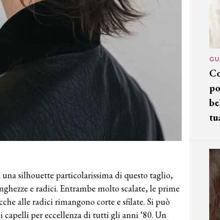
GU
Co
po
be
tu
a una silhouette particolarissima di questo taglio,
nghezze e radici. Entrambe molto scalate, le prime
cche alle radici rimangono corte e sfilate. Si può
di capelli per eccellenza di tutti gli anni ‘80. Un