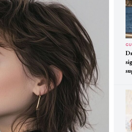
GU
Dr
si
su