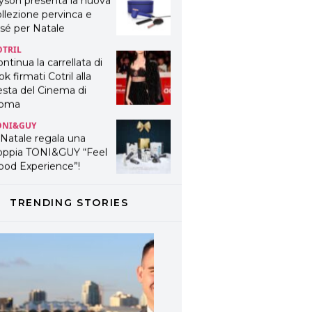
yson presenta la nuova
llezione pervinca e
sé per Natale
OTRIL
ntinua la carrellata di
ok firmati Cotril alla
esta del Cinema di
oma
ONI&GUY
 Natale regala una
oppia TONI&GUY “Feel
ood Experience”!
ONI&GUY
ABEL.M lancia la sua
TRENDING STORIES
novativa ed eco-
stenibile linea di
odotti professionali
AVINES
avines presenta
fanetti beauty preziosi
r un regalo adatto ad
ni capello