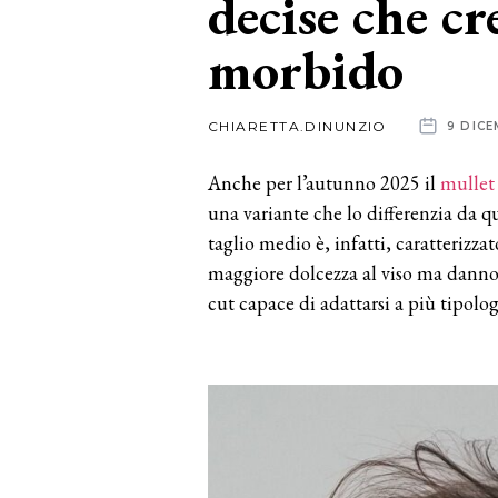
decise che cr
morbido
News
dalle
CHIARETTA.DINUNZIO
9 DICE
aziende
Anche per l’autunno 2025 il
mullet
una variante che lo differenzia da q
taglio medio è, infatti, caratterizz
maggiore dolcezza al viso ma danno p
cut capace di adattarsi a più tipologi