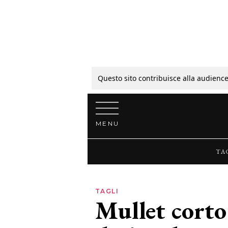
Tagli
Colori
Questo sito contribuisce alla audience
Vai al contenuto
Guide
MENU
Bellezza
TA
Lifestyle
TAGLI
Mullet corto
News