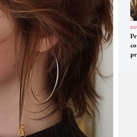
GU
Pr
co
pr