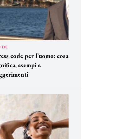
IDE
ess code per l’uomo: cosa
gnifica, esempi e
ggerimenti