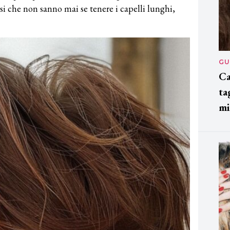
isi che non sanno mai se tenere i capelli lunghi,
GU
Ca
ta
mi