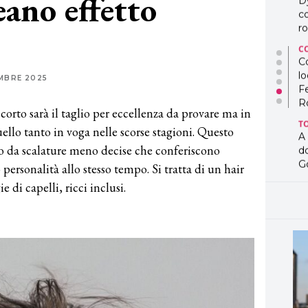
eano effetto
D
co
ro
C
Co
lo
MBRE 2025
F
R
corto sarà il taglio per eccellenza da provare ma in
T
uello tanto in voga nelle scorse stagioni. Questo
A
ato da scalature meno decise che conferiscono
d
G
ersonalità allo stesso tempo. Si tratta di un hair
e di capelli, ricci inclusi.
T
L
in
so
pr
D
D
co
pe
og