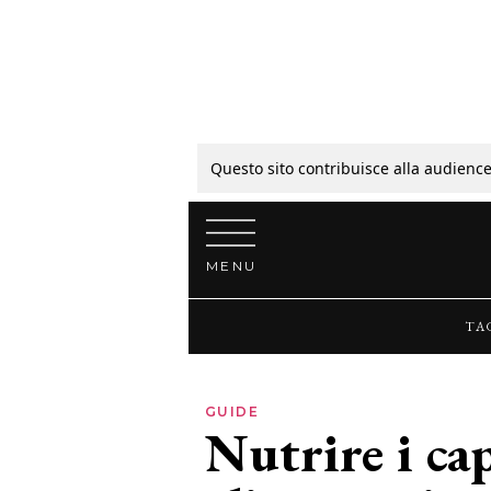
Tagli
Colori
Questo sito contribuisce alla audience
Vai al contenuto
Guide
MENU
Bellezza
TA
Lifestyle
GUIDE
Nutrire i cap
News