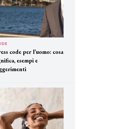
IDE
ess code per l’uomo: cosa
gnifica, esempi e
ggerimenti