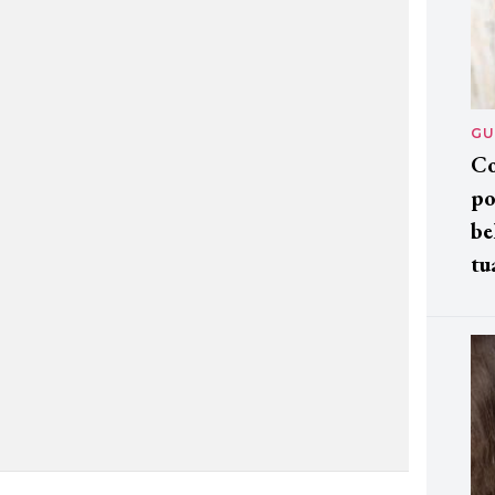
GU
Co
po
be
tu