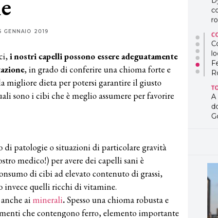
ne
D
co
ro
6 GENNAIO 2019
C
Co
lo
ci,
i nostri capelli possono essere adeguatamente
F
tazione
, in grado di conferire una chioma forte e
R
a migliore dieta per potersi garantire il giusto
T
uali sono i cibi che è meglio assumere per favorire
A
d
G
T
L
o di patologie o situazioni di particolare gravità
in
ostro medico!) per avere dei capelli sani è
so
pr
consumo di cibi ad elevato contenuto di grassi,
D
 invece quelli ricchi di vitamine.
D
co
 anche ai
minerali
.
Spesso una chioma robusta e
pe
alimenti che contengono ferro, elemento importante
og