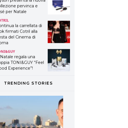
yson presenta la nuova
llezione pervinca e
sé per Natale
OTRIL
ntinua la carrellata di
ok firmati Cotril alla
esta del Cinema di
oma
ONI&GUY
 Natale regala una
oppia TONI&GUY “Feel
ood Experience”!
ONI&GUY
ABEL.M lancia la sua
TRENDING STORIES
novativa ed eco-
stenibile linea di
odotti professionali
AVINES
avines presenta
fanetti beauty preziosi
r un regalo adatto ad
ni capello