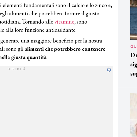
ri elementi fondamentali sono il calcio e lo zinco e,
uegli alimenti che potrebbero fornire il giusto
quotidiana. Tornando alle
vitamine
,
sono
e alla loro funzione antiossidante.
 generare una maggiore beneficio per la nostra
GU
li sono gli a
limenti che potrebbero contenere
Dr
nella giusta quantità
.
si
su