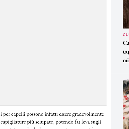
GU
Ca
ta
mi
li per capelli possono infatti essere gradevolmente
e capigliature più sciupate, potendo far leva sugli