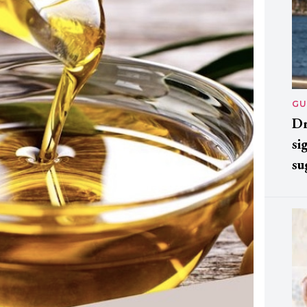
GU
Dr
si
su