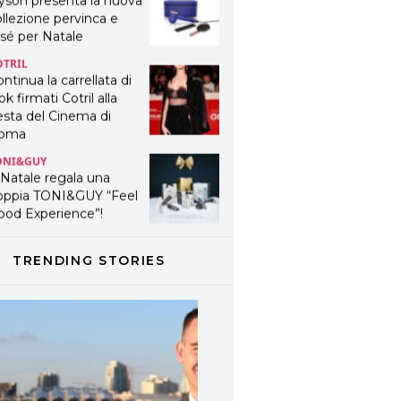
yson presenta la nuova
llezione pervinca e
sé per Natale
OTRIL
ntinua la carrellata di
ok firmati Cotril alla
esta del Cinema di
oma
ONI&GUY
 Natale regala una
oppia TONI&GUY “Feel
ood Experience”!
ONI&GUY
ABEL.M lancia la sua
TRENDING STORIES
novativa ed eco-
stenibile linea di
odotti professionali
AVINES
avines presenta
fanetti beauty preziosi
r un regalo adatto ad
ni capello