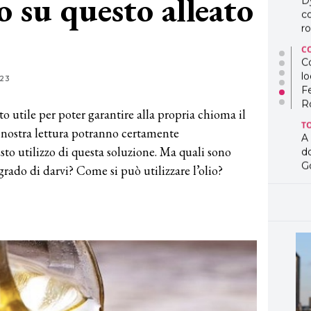
o su questo alleato
D
co
ro
C
Co
lo
23
F
R
to utile per poter garantire alla propria chioma il
T
n nostra lettura potranno certamente
A
sto utilizzo di questa soluzione. Ma quali sono
d
G
 grado di darvi? Come si può utilizzare l’olio?
T
L
in
so
pr
D
D
co
pe
og