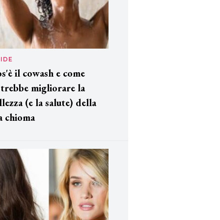
IDE
s'è il cowash e come
trebbe migliorare la
llezza (e la salute) della
a chioma