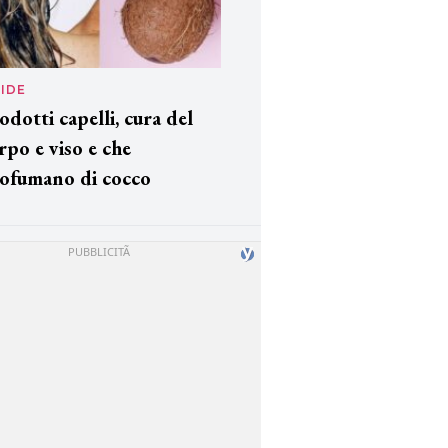
IDE
odotti capelli, cura del
rpo e viso e che
ofumano di cocco