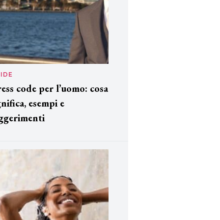
IDE
ess code per l’uomo: cosa
gnifica, esempi e
ggerimenti