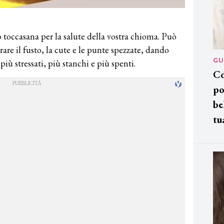
io toccasana per la salute della vostra chioma. Può
erare il fusto, la cute e le punte spezzate, dando
GU
più stressati, più stanchi e più spenti.
Co
po
be
tu