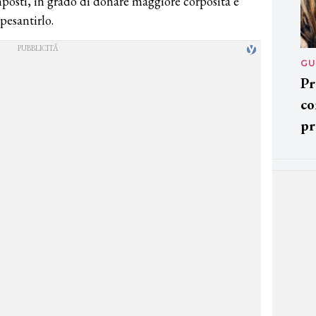
mposti, in grado di donare maggiore corposità e
pesantirlo.
GU
Pr
co
pr