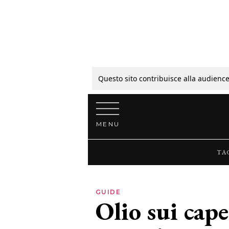
Tagli
Colori
Questo sito contribuisce alla audience
Vai al contenuto
Guide
MENU
Bellezza
TA
Lifestyle
GUIDE
Olio sui cape
News