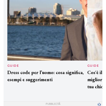
preziosi per un regalo adatto ad
ogni capello
GUIDE
GUID
Dress code per l’uomo: cosa significa,
Cos'è
esempi e suggerimenti
miglio
tua c