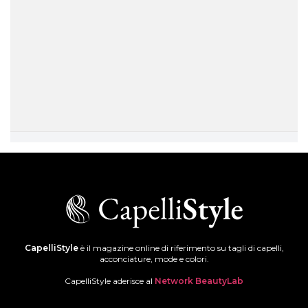
CapelliStyle
è il magazine online di riferimento su tagli di capelli,
acconciature, mode e colori.
CapelliStyle aderisce al
Network BeautyLab