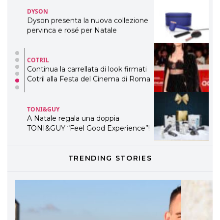
DYSON
Dyson presenta la nuova collezione
pervinca e rosé per Natale
COTRIL
Continua la carrellata di look firmati
Cotril alla Festa del Cinema di Roma
TONI&GUY
A Natale regala una doppia
TONI&GUY “Feel Good Experience”!
TONI&GUY
TRENDING STORIES
LABEL.M lancia la sua innovativa ed
eco-sostenibile linea di prodotti
professionali
DAVINES
Davines presenta cofanetti beauty