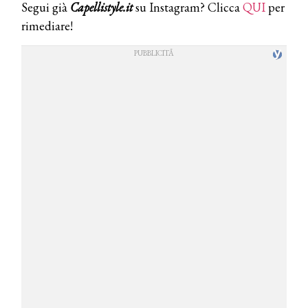
Segui già
Capellistyle.it
su Instagram? Clicca
QUI
per
rimediare!
COSMOPROF WORLDWIDE BOLOGNA
Cosmprof Worldwide Bologna
presenta THE BEAUTY &
WELLNESS CONGRESS 2022: I
TEMI
DYSON
Dyson presenta la nuova collezione
pervinca e rosé per Natale
COTRIL
Continua la carrellata di look firmati