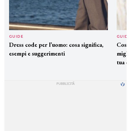
GUIDE
GUID
Dress code per l’uomo: cosa significa,
Cos'è
esempi e suggerimenti
miglio
tua c