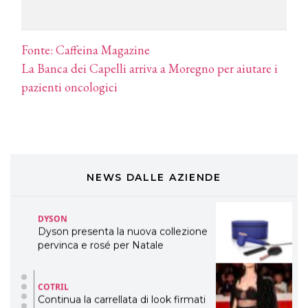
TONI&GUY
LABEL.M lancia la sua innovativa ed
eco-sostenibile linea di prodotti
professionali
Fonte: Caffeina Magazine
La Banca dei Capelli arriva a Moregno per aiutare i
DAVINES
pazienti oncologici
Davines presenta cofanetti beauty
preziosi per un regalo adatto ad
ogni capello
COSMOPROF WORLDWIDE BOLOGNA
Cosmprof Worldwide Bologna
presenta THE BEAUTY &
WELLNESS CONGRESS 2022: I
NEWS DALLE AZIENDE
TEMI
DYSON
Dyson presenta la nuova collezione
pervinca e rosé per Natale
COTRIL
Continua la carrellata di look firmati