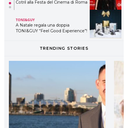
Cotril alla Festa del Cinema di Roma
TONI&GUY
A Natale regala una doppia
TONI&GUY “Feel Good Experience”!
TONI&GUY
TRENDING STORIES
LABEL.M lancia la sua innovativa ed
eco-sostenibile linea di prodotti
professionali
DAVINES
Davines presenta cofanetti beauty
preziosi per un regalo adatto ad
ogni capello