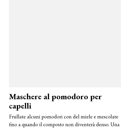
COSMOPROF WORLDWIDE BOLOGNA
Cosmprof Worldwide Bologna
presenta THE BEAUTY &
WELLNESS CONGRESS 2022: I
TEMI
DYSON
Dyson presenta la nuova collezione
Maschere al pomodoro per
pervinca e rosé per Natale
capelli
COTRIL
Frullate alcuni pomodori con del miele e mescolate
Continua la carrellata di look firmati
fino a quando il composto non diventerà denso. Una
Cotril alla Festa del Cinema di Roma