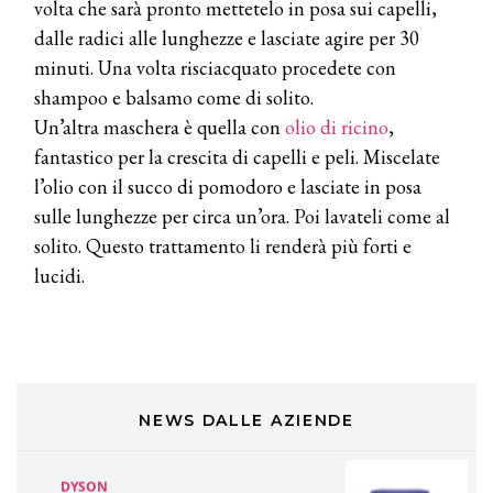
volta che sarà pronto mettetelo in posa sui capelli,
dalle radici alle lunghezze e lasciate agire per 30
TONI&GUY
minuti. Una volta risciacquato procedete con
A Natale regala una doppia
TONI&GUY “Feel Good Experience”!
shampoo e balsamo come di solito.
Un’altra maschera è quella con
olio di ricino
,
TONI&GUY
fantastico per la crescita di capelli e peli. Miscelate
LABEL.M lancia la sua innovativa ed
l’olio con il succo di pomodoro e lasciate in posa
eco-sostenibile linea di prodotti
professionali
sulle lunghezze per circa un’ora. Poi lavateli come al
solito. Questo trattamento li renderà più forti e
DAVINES
lucidi.
Davines presenta cofanetti beauty
preziosi per un regalo adatto ad
ogni capello
COSMOPROF WORLDWIDE BOLOGNA
Cosmprof Worldwide Bologna
presenta THE BEAUTY &
WELLNESS CONGRESS 2022: I
NEWS DALLE AZIENDE
TEMI
DYSON