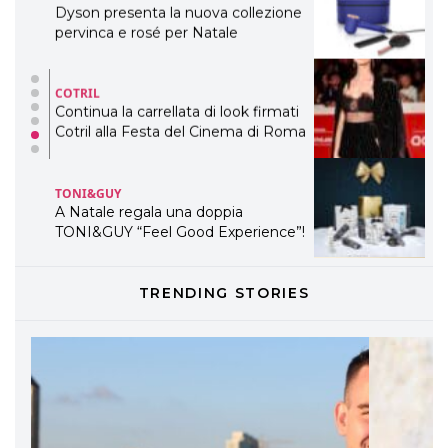
Dyson presenta la nuova collezione
pervinca e rosé per Natale
COTRIL
Continua la carrellata di look firmati
Cotril alla Festa del Cinema di Roma
TONI&GUY
A Natale regala una doppia
TONI&GUY “Feel Good Experience”!
TONI&GUY
TRENDING STORIES
LABEL.M lancia la sua innovativa ed
eco-sostenibile linea di prodotti
professionali
DAVINES
Davines presenta cofanetti beauty
preziosi per un regalo adatto ad
ogni capello