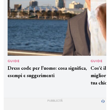
GUIDE
GUID
Dress code per l’uomo: cosa significa,
Cos'è
esempi e suggerimenti
miglio
tua c