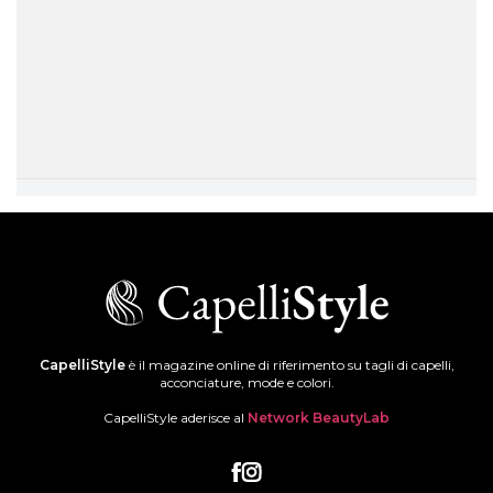
CapelliStyle
è il magazine online di riferimento su tagli di capelli,
acconciature, mode e colori.
CapelliStyle aderisce al
Network BeautyLab