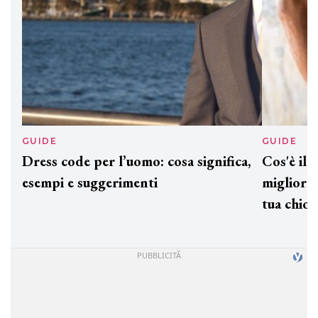
GUIDE
GUID
Dress code per l’uomo: cosa significa,
Cos'è
esempi e suggerimenti
miglio
tua c