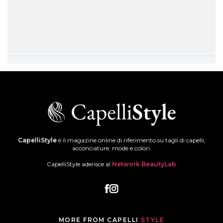
CapelliStyle
è il magazine online di riferimento su tagli di capelli,
acconciature, mode e colori.
CapelliStyle aderisce al
Network BeautyLab
MORE FROM CAPELLI
STYLE