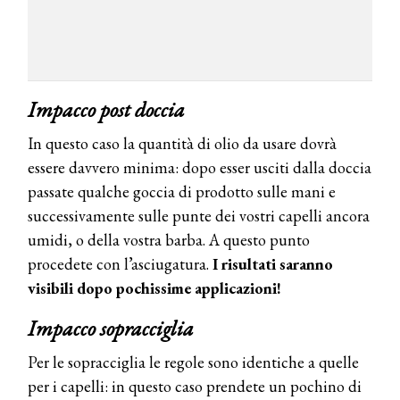
Impacco post doccia
COSMOPROF WORLDWIDE BOLOGNA
Cosmprof Worldwide Bologna
In questo caso la quantità di olio da usare dovrà
presenta THE BEAUTY &
WELLNESS CONGRESS 2022: I
essere davvero minima: dopo esser usciti dalla doccia
TEMI
passate qualche goccia di prodotto sulle mani e
successivamente sulle punte dei vostri capelli ancora
DYSON
Dyson presenta la nuova collezione
umidi, o della vostra barba. A questo punto
pervinca e rosé per Natale
procedete con l’asciugatura.
I risultati saranno
visibili dopo pochissime applicazioni!
COTRIL
Impacco sopracciglia
Continua la carrellata di look firmati
Cotril alla Festa del Cinema di Roma
Per le sopracciglia le regole sono identiche a quelle
per i capelli: in questo caso prendete un pochino di
TONI&GUY