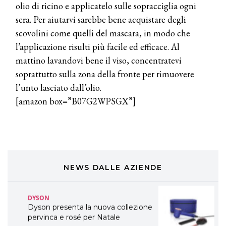
olio di ricino e applicatelo sulle sopracciglia ogni
A Natale regala una doppia
TONI&GUY “Feel Good Experience”!
sera. Per aiutarvi sarebbe bene acquistare degli
scovolini come quelli del mascara, in modo che
TONI&GUY
l’applicazione risulti più facile ed efficace. Al
LABEL.M lancia la sua innovativa ed
mattino lavandovi bene il viso, concentratevi
eco-sostenibile linea di prodotti
professionali
soprattutto sulla zona della fronte per rimuovere
l’unto lasciato dall’olio.
DAVINES
[amazon box=”B07G2WPSGX”]
Davines presenta cofanetti beauty
preziosi per un regalo adatto ad
ogni capello
COSMOPROF WORLDWIDE BOLOGNA
Cosmprof Worldwide Bologna
presenta THE BEAUTY &
WELLNESS CONGRESS 2022: I
NEWS DALLE AZIENDE
TEMI
DYSON
Dyson presenta la nuova collezione
pervinca e rosé per Natale