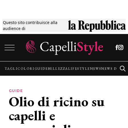
Questo sito contribuisce alla
Tagli
audience di
Vai al contenuto
Colori
Guide
TAGLI
COLORI
GUIDE
BELLEZZA
LIFESTYLE
NEWS
NEWS DALLE
Bellezza
GUIDE
Olio di ricino su
Lifestyle
capelli e
News