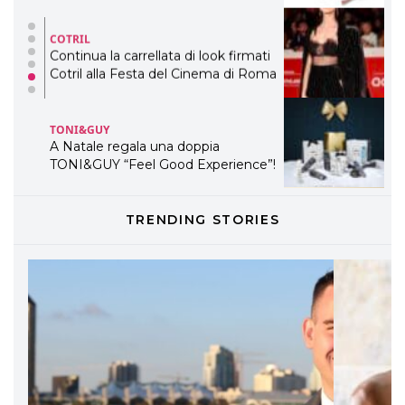
COTRIL
Continua la carrellata di look firmati
Cotril alla Festa del Cinema di Roma
TONI&GUY
A Natale regala una doppia
TONI&GUY “Feel Good Experience”!
TONI&GUY
TRENDING STORIES
LABEL.M lancia la sua innovativa ed
eco-sostenibile linea di prodotti
professionali
DAVINES
Davines presenta cofanetti beauty
preziosi per un regalo adatto ad
ogni capello