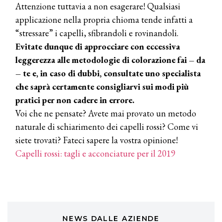
TONI&GUY
Attenzione tuttavia a non esagerare! Qualsiasi
A Natale regala una doppia
applicazione nella propria chioma tende infatti a
TONI&GUY “Feel Good Experience”!
“stressare” i capelli, sfibrandoli e rovinandoli.
Evitate dunque di approcciare con eccessiva
TONI&GUY
LABEL.M lancia la sua innovativa ed
leggerezza alle metodologie di colorazione fai – da
eco-sostenibile linea di prodotti
– te e, in caso di dubbi, consultate uno specialista
professionali
che saprà certamente consigliarvi sui modi più
DAVINES
pratici per non cadere in errore.
Davines presenta cofanetti beauty
Voi che ne pensate? Avete mai provato un metodo
preziosi per un regalo adatto ad
ogni capello
naturale di schiarimento dei capelli rossi? Come vi
siete trovati? Fateci sapere la vostra opinione!
COSMOPROF WORLDWIDE BOLOGNA
Cosmprof Worldwide Bologna
Capelli rossi: tagli e acconciature per il 2019
presenta THE BEAUTY &
WELLNESS CONGRESS 2022: I
TEMI
DYSON
Dyson presenta la nuova collezione
pervinca e rosé per Natale
NEWS DALLE AZIENDE