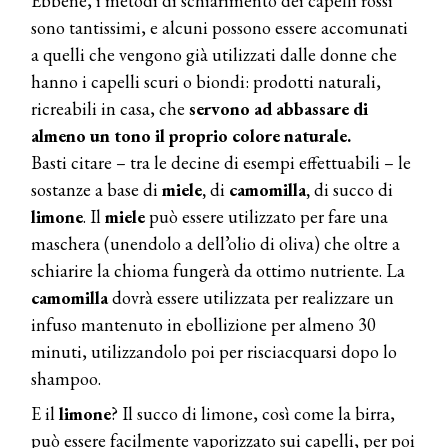
Ebbene, i metodi di schiarimento dei capelli rossi
sono tantissimi, e alcuni possono essere accomunati
a quelli che vengono già utilizzati dalle donne che
hanno i capelli scuri o biondi: prodotti naturali,
ricreabili in casa, che
servono ad abbassare di
almeno un tono il proprio colore naturale.
Basti citare – tra le decine di esempi effettuabili – le
sostanze a base di
miele,
di
camomilla,
di succo di
limone
. Il
miele
può essere utilizzato per fare una
maschera (unendolo a dell’olio di oliva) che oltre a
schiarire la chioma fungerà da ottimo nutriente. La
camomilla
dovrà essere utilizzata per realizzare un
infuso mantenuto in ebollizione per almeno 30
minuti, utilizzandolo poi per risciacquarsi dopo lo
shampoo.
E il
limone
? Il succo di limone, così come la birra,
può essere facilmente vaporizzato sui capelli, per poi