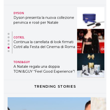
COTRIL
Continua la carrellata di look firmati
Cotril alla Festa del Cinema di Roma
TONI&GUY
A Natale regala una doppia
TONI&GUY “Feel Good Experience”!
TONI&GUY
LABEL.M lancia la sua innovativa ed
eco-sostenibile linea di prodotti
professionali
DAVINES
TRENDING STORIES
Davines presenta cofanetti beauty
preziosi per un regalo adatto ad
ogni capello