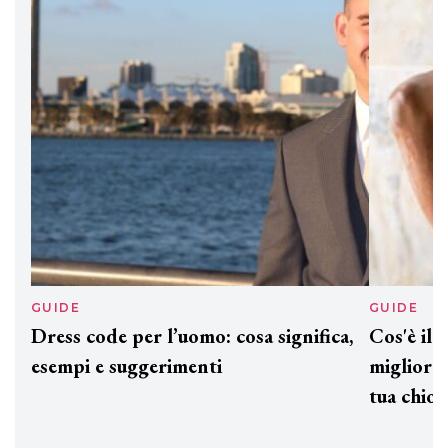
GUIDE
GUID
Dress code per l’uomo: cosa significa,
Cos'è
esempi e suggerimenti
miglio
tua c