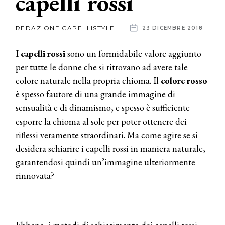
capelli rossi
News
REDAZIONE CAPELLISTYLE
23 DICEMBRE 2018
dalle
I
capelli rossi
sono un formidabile valore aggiunto
aziende
per tutte le donne che si ritrovano ad avere tale
colore naturale nella propria chioma. Il
colore rosso
è spesso fautore di una grande immagine di
sensualità e di dinamismo, e spesso è sufficiente
esporre la chioma al sole per poter ottenere dei
riflessi veramente straordinari. Ma come agire se si
desidera schiarire i capelli rossi in maniera naturale,
garantendosi quindi un’immagine ulteriormente
rinnovata?