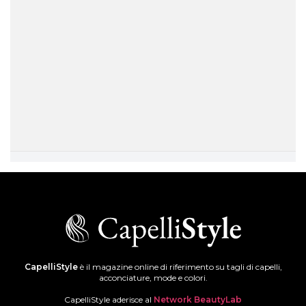
CapelliStyle
è il magazine online di riferimento su tagli di capelli,
acconciature, mode e colori.
CapelliStyle aderisce al
Network BeautyLab