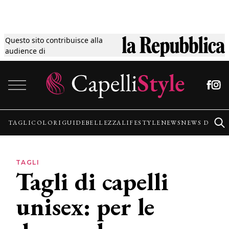
Questo sito contribuisce alla
Tagli
audience di
Vai al contenuto
Colori
Guide
TAGLI
COLORI
GUIDE
BELLEZZA
LIFESTYLE
NEWS
NEWS DALLE
Bellezza
TAGLI
Tagli di capelli
Lifestyle
unisex: per le
News