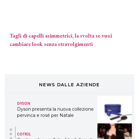
TONI&GUY
LABEL.M lancia la sua innovativa ed
eco-sostenibile linea di prodotti
professionali
Tagli di capelli asimmetrici, la svolta se vuoi
DAVINES
cambiare look senza stravolgimenti
Davines presenta cofanetti beauty
preziosi per un regalo adatto ad
ogni capello
COSMOPROF WORLDWIDE BOLOGNA
Cosmprof Worldwide Bologna
presenta THE BEAUTY &
WELLNESS CONGRESS 2022: I
NEWS DALLE AZIENDE
TEMI
DYSON
Dyson presenta la nuova collezione
pervinca e rosé per Natale
COTRIL