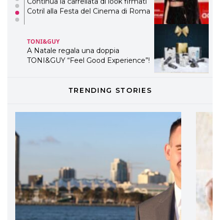
Continua la carrellata di look firmati
Cotril alla Festa del Cinema di Roma
TONI&GUY
A Natale regala una doppia
TONI&GUY “Feel Good Experience”!
TONI&GUY
TRENDING STORIES
LABEL.M lancia la sua innovativa ed
eco-sostenibile linea di prodotti
professionali
DAVINES
Davines presenta cofanetti beauty
preziosi per un regalo adatto ad
ogni capello