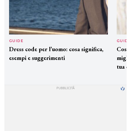
GUIDE
GUID
Dress code per l’uomo: cosa significa,
Cos'è
esempi e suggerimenti
miglio
tua c