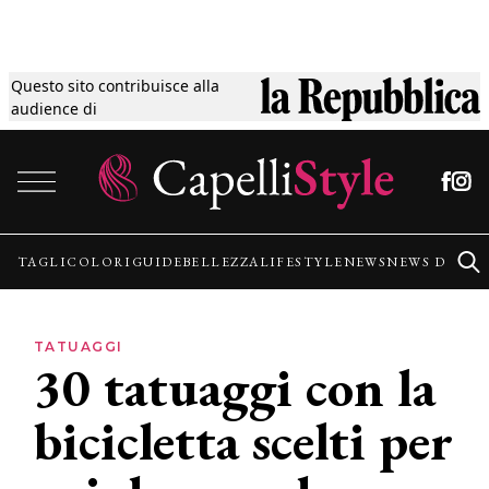
Questo sito contribuisce alla
Tagli
audience di
Vai al contenuto
Colori
Guide
TAGLI
COLORI
GUIDE
BELLEZZA
LIFESTYLE
NEWS
NEWS DALLE
Bellezza
TATUAGGI
30 tatuaggi con la
Lifestyle
bicicletta scelti per
News