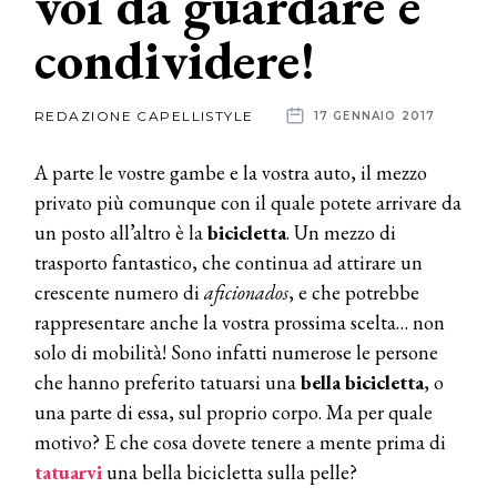
voi da guardare e
condividere!
News
dalle
REDAZIONE CAPELLISTYLE
17 GENNAIO 2017
aziende
A parte le vostre gambe e la vostra auto, il mezzo
privato più comunque con il quale potete arrivare da
un posto all’altro è la
bicicletta
. Un mezzo di
trasporto fantastico, che continua ad attirare un
crescente numero di
aficionados
, e che potrebbe
rappresentare anche la vostra prossima scelta… non
solo di mobilità! Sono infatti numerose le persone
che hanno preferito tatuarsi una
bella
bicicletta
, o
una parte di essa, sul proprio corpo. Ma per quale
motivo? E che cosa dovete tenere a mente prima di
tatuarvi
una bella bicicletta sulla pelle?