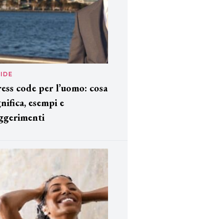
IDE
ess code per l’uomo: cosa
gnifica, esempi e
ggerimenti