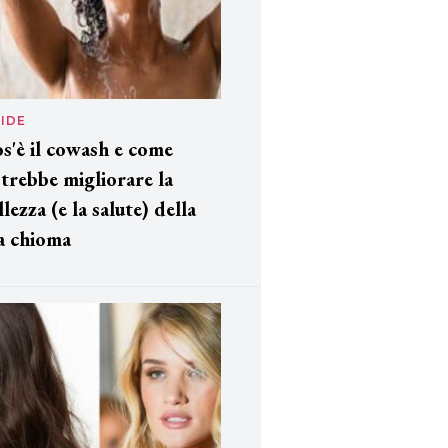
IDE
s'è il cowash e come
trebbe migliorare la
llezza (e la salute) della
a chioma