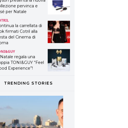
yson presenta la nuova
llezione pervinca e
sé per Natale
OTRIL
ntinua la carrellata di
ok firmati Cotril alla
esta del Cinema di
oma
ONI&GUY
 Natale regala una
oppia TONI&GUY “Feel
ood Experience”!
ONI&GUY
ABEL.M lancia la sua
TRENDING STORIES
novativa ed eco-
stenibile linea di
odotti professionali
AVINES
avines presenta
fanetti beauty preziosi
r un regalo adatto ad
ni capello