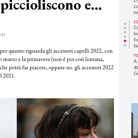
mpiccioliscono e…
D
co
ro
C
Co
lo
021
F
R
per quanto riguarda gli accessori capelli 2022, con
T
o marzo e la primavera (non è poi così lontana,
A
che potrà far piacere, oppure no: gli accessori 2022
d
G
l 2021.
T
L
in
so
pr
D
D
co
pe
og