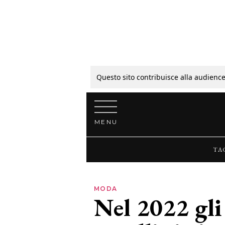
Tagli
Colori
Questo sito contribuisce alla audience
Vai al contenuto
Guide
MENU
Bellezza
TA
Lifestyle
MODA
Nel 2022 gli 
News