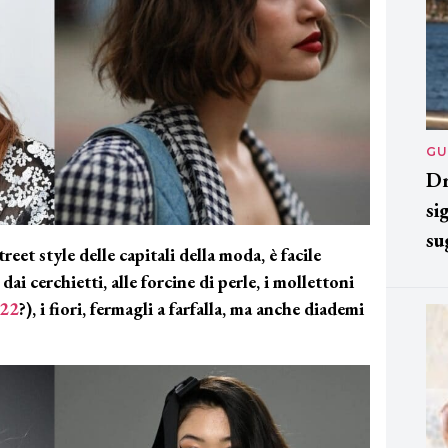
GU
Dr
si
su
treet style delle capitali della moda, è facile
dai cerchietti, alle forcine di perle, i mollettoni
022
?), i fiori, fermagli a farfalla, ma anche diademi