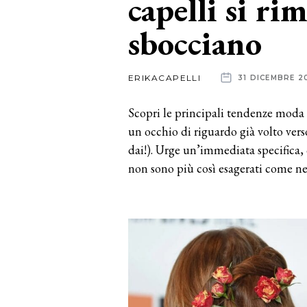
capelli si ri
sbocciano
News
dalle
ERIKACAPELLI
31 DICEMBRE 2
aziende
Scopri le principali tendenze moda 
un occhio di riguardo già volto vers
dai!). Urge un’immediata specifica, 
non sono più così esagerati come ne