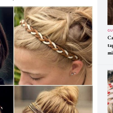
GU
Ca
ta
mi