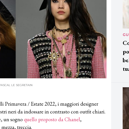
GU
Co
po
be
tu
21, PASCAL LE SEGRETAIN
lli Primavera / Estate 2022, i maggiori designer
ri neri da indossare in contrasto con outfit chiari.
e, un sogno
quello proposto da Chanel
,
 mezza, treccia.