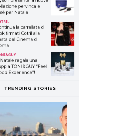
yson presenta la nuova
llezione pervinca e
sé per Natale
OTRIL
ntinua la carrellata di
ok firmati Cotril alla
esta del Cinema di
oma
ONI&GUY
 Natale regala una
oppia TONI&GUY “Feel
ood Experience”!
ONI&GUY
ABEL.M lancia la sua
TRENDING STORIES
novativa ed eco-
stenibile linea di
odotti professionali
AVINES
avines presenta
fanetti beauty preziosi
r un regalo adatto ad
ni capello