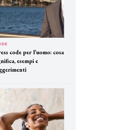
IDE
ess code per l’uomo: cosa
gnifica, esempi e
ggerimenti