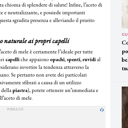
a chioma di splendere di salute! Infine, l’aceto di
e e neutralizzante, e possiede importanti
esta sgradita presenza e alleviando il prurito
GU
 naturale ai propri capelli
Co
po
l’aceto di mele è certamente l’ideale per tutte
dei
capelli
che appaiono
opachi, spenti, ruvidi
al
be
esiderano invertire la tendenza attraverso la
tu
sano. Se pertanto non avete dei particolari
ivamente sfibrati a causa di un utilizzo
 della
piastra
), potete ottenere un’immediata e
ll’aceto di mele.