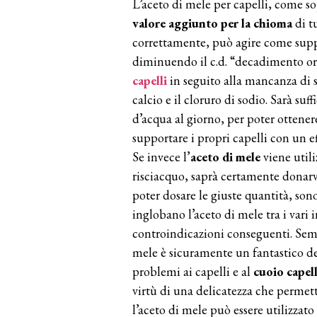
L’aceto di mele per capelli, come s
valore aggiunto per la chioma
di tu
correttamente, può agire come suppo
diminuendo il c.d. “decadimento or
capelli
in seguito alla mancanza di sa
calcio e il cloruro di sodio. Sarà su
d’acqua al giorno, per poter ottener
supportare i propri capelli con un e
Se invece l’
aceto di mele
viene utili
risciacquo, saprà certamente donarv
poter dosare le giuste quantità, so
inglobano l’aceto di mele tra i vari 
controindicazioni conseguenti. Semp
mele è sicuramente un fantastico de
problemi ai capelli e al
cuoio capel
virtù di una delicatezza che permett
l’aceto di mele può essere utilizzato