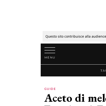
Tagli
Colori
Questo sito contribuisce alla audience
Vai al contenuto
Guide
MENU
Bellezza
TA
Lifestyle
GUIDE
Aceto di mele
News