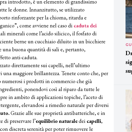
opra introdotto, è un elemento di grandissimo
tte le donne. Innanzitutto, se utilizzato
rto rinforzante per la chioma, ritarda e
ganico”, come avviene nel caso di
caduta dei
li minerali come l’acido silicico, il fosfato di
fficiente berne un cucchiaio diluito in un bicchiere
GU
e una buona quantità di sali e, pertanto,
Dr
ffetto anti-caduta.
si
zzato direttamente sui capelli, nell’ultimo
su
i una maggiore brillantezza. Tenete conto che, per
no numerosi i prodotti in commercio che già
ingredienti, ponendovi così al riparo da tutte le
re in ambito di applicazioni topiche, l’aceto di
tergente, elevandosi a rimedio naturale per diversi
luto.
Grazie alle sue proprietà antibatteriche, e in
e di preservare l’
equilibrio naturale
dei
capelli
,
 con discreta serenità per poter rimuovere le