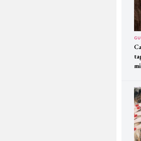
GU
Ca
ta
mi