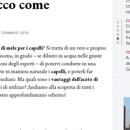
cco come
D
co
ro
C
Co
lo
5 GENNAIO 2019
F
R
 di mele per i capelli
? Si tratta di un vero e proprio
T
hioma, in grado – se diluito in acqua nelle giuste
A
ioni degli esperti – di potervi condurre in una
d
G
nte in maniera naturale i
capelli
, e poterli far
ediato. Ma quali sono i
vantaggi dell’aceto di
T
L
li di utilizzo? Andiamo alla scoperta di tutti i
in
nostro approfondimento odierno!
so
pr
D
D
co
pe
og