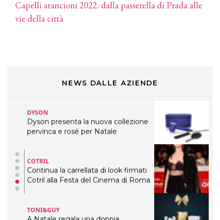
Capelli arancioni 2022: dalla passerella di Prada alle
COSMOPROF WORLDWIDE BOLOGNA
vie della città
Cosmprof Worldwide Bologna
presenta THE BEAUTY &
WELLNESS CONGRESS 2022: I
TEMI
DYSON
Dyson presenta la nuova collezione
NEWS DALLE AZIENDE
pervinca e rosé per Natale
COTRIL
Continua la carrellata di look firmati
Cotril alla Festa del Cinema di Roma
TONI&GUY
A Natale regala una doppia
TONI&GUY “Feel Good Experience”!
TONI&GUY