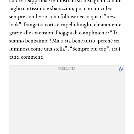
colore. Dapprima si è mostrata su Instagram con un
taglio cortissimo e sbarazzino, poi con un video
sempre condiviso con i follower ecco qua il “new
look”: frangetta corta e capelli lunghi, chiaramente
grazie alle extension. Pioggia di complimenti: “Ti
stanno benissimo!!! Ma ti sta bene tutto, perché sei
luminosa come una stella”, “Sempre più top”, tra i
tanti commenti.
COSMOPROF WORLDWIDE BOLOGNA
Cosmprof Worldwide Bologna
presenta THE BEAUTY &
WELLNESS CONGRESS 2022: I
TEMI
DYSON