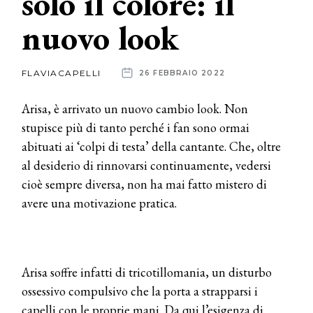
solo il colore: il
nuovo look
News
dalle
FLAVIACAPELLI
26 FEBBRAIO 2022
aziende
Arisa, è arrivato un nuovo cambio look. Non
stupisce più di tanto perché i fan sono ormai
abituati ai ‘colpi di testa’ della cantante. Che, oltre
al desiderio di rinnovarsi continuamente, vedersi
cioè sempre diversa, non ha mai fatto mistero di
avere una motivazione pratica.
Arisa soffre infatti di tricotillomania, un disturbo
ossessivo compulsivo che la porta a strapparsi i
capelli con le proprie mani. Da qui l’esigenza di