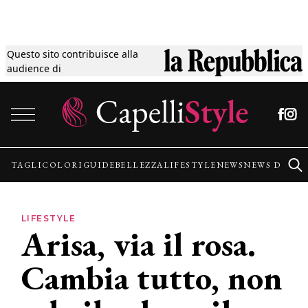
Questo sito contribuisce alla
Tagli
audience di
Vai al contenuto
Colori
Guide
TAGLI
COLORI
GUIDE
BELLEZZA
LIFESTYLE
NEWS
NEWS DALLE
Bellezza
LIFESTYLE
Arisa, via il rosa.
Lifestyle
Cambia tutto, non
News