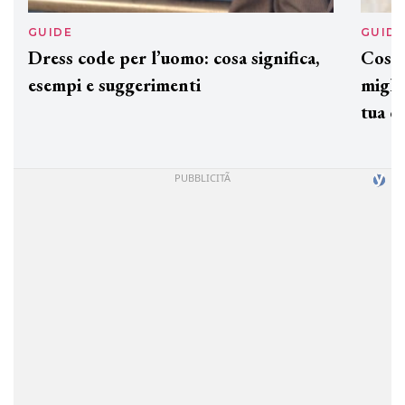
GUIDE
GUID
Dress code per l’uomo: cosa significa,
Cos'è
esempi e suggerimenti
miglio
tua c