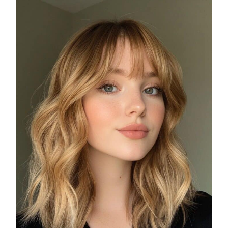
COSMOPROF WORLDWIDE BOLOGNA
Cosmprof Worldwide Bologna
presenta THE BEAUTY &
WELLNESS CONGRESS 2022: I
TEMI
DYSON
Dyson presenta la nuova collezione
pervinca e rosé per Natale
COTRIL
Continua la carrellata di look firmati
Cotril alla Festa del Cinema di Roma
TONI&GUY
A Natale regala una doppia