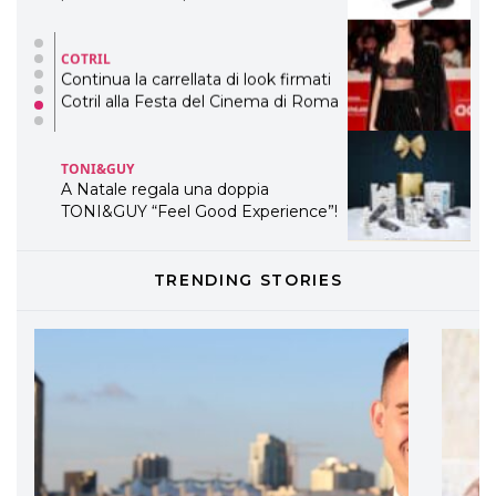
COTRIL
Continua la carrellata di look firmati
Cotril alla Festa del Cinema di Roma
TONI&GUY
A Natale regala una doppia
TONI&GUY “Feel Good Experience”!
TONI&GUY
LABEL.M lancia la sua innovativa ed
eco-sostenibile linea di prodotti
TRENDING STORIES
professionali
DAVINES
Davines presenta cofanetti beauty
preziosi per un regalo adatto ad
ogni capello