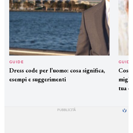
GUIDE
GUID
Dress code per l’uomo: cosa significa,
Cos'è
esempi e suggerimenti
miglio
tua c