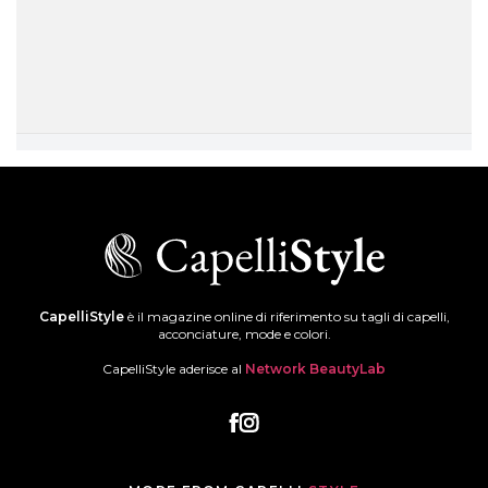
CapelliStyle
è il magazine online di riferimento su tagli di capelli,
acconciature, mode e colori.
CapelliStyle aderisce al
Network BeautyLab