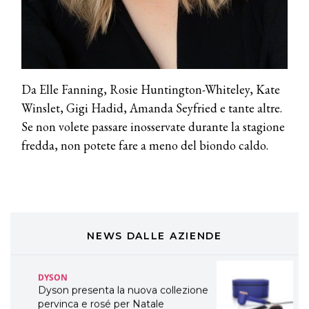
TONI&GUY “Feel Good Experience”!
TONI&GUY
LABEL.M lancia la sua innovativa ed
eco-sostenibile linea di prodotti
professionali
Da Elle Fanning, Rosie Huntington-Whiteley, Kate
Winslet, Gigi Hadid, Amanda Seyfried e tante altre.
DAVINES
Davines presenta cofanetti beauty
Se non volete passare inosservate durante la stagione
preziosi per un regalo adatto ad
fredda, non potete fare a meno del biondo caldo.
ogni capello
COSMOPROF WORLDWIDE BOLOGNA
Cosmprof Worldwide Bologna
presenta THE BEAUTY &
WELLNESS CONGRESS 2022: I
TEMI
NEWS DALLE AZIENDE
DYSON
Dyson presenta la nuova collezione
pervinca e rosé per Natale