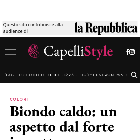
Questo sito contribuisce alla
Tagli
audience di
Vai al contenuto
Colori
Guide
TAGLI
COLORI
GUIDE
BELLEZZA
LIFESTYLE
NEWS
NEWS DALLE
Bellezza
COLORI
Biondo caldo: un
Lifestyle
aspetto dal forte
News