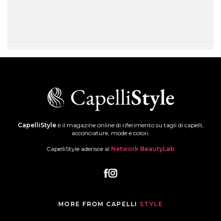
CapelliStyle
è il magazine online di riferimento su tagli di capelli,
acconciature, mode e colori.
CapelliStyle aderisce al
Network BeautyLab
MORE FROM CAPELLI
STYLE