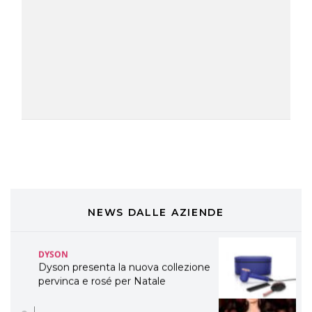
TONI&GUY “Feel Good Experience”!
TONI&GUY
LABEL.M lancia la sua innovativa ed
eco-sostenibile linea di prodotti
professionali
DAVINES
Davines presenta cofanetti beauty
preziosi per un regalo adatto ad
ogni capello
COSMOPROF WORLDWIDE BOLOGNA
Cosmprof Worldwide Bologna
presenta THE BEAUTY &
WELLNESS CONGRESS 2022: I
NEWS DALLE AZIENDE
TEMI
DYSON
Dyson presenta la nuova collezione
pervinca e rosé per Natale