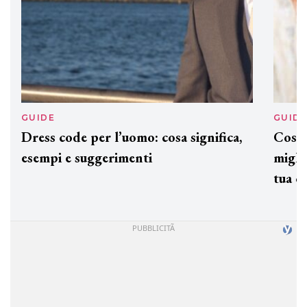
GUIDE
GUID
Dress code per l’uomo: cosa significa,
Cos'è
esempi e suggerimenti
miglio
tua c