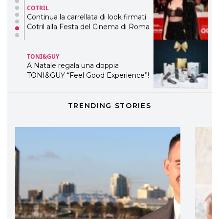
COTRIL
Continua la carrellata di look firmati
Cotril alla Festa del Cinema di Roma
TONI&GUY
A Natale regala una doppia
TONI&GUY “Feel Good Experience”!
TONI&GUY
TRENDING STORIES
LABEL.M lancia la sua innovativa ed
eco-sostenibile linea di prodotti
professionali
DAVINES
Davines presenta cofanetti beauty
preziosi per un regalo adatto ad
ogni capello