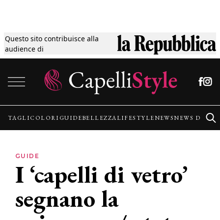
Questo sito contribuisce alla
Tagli
audience di
Vai al contenuto
Colori
Guide
TAGLI
COLORI
GUIDE
BELLEZZA
LIFESTYLE
NEWS
NEWS DALLE
Bellezza
GUIDE
I ‘capelli di vetro’
Lifestyle
segnano la
News