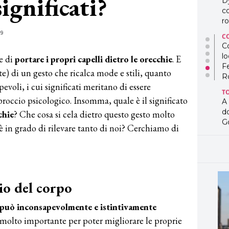
significati?
D
co
ro
19
C
Co
lo
e di
portare i propri capelli dietro le orecchie
. E
F
e) di un gesto che ricalca mode e stili, quanto
R
evoli, i cui significati meritano di essere
T
roccio psicologico. Insomma, quale è il significato
A
d
chie
? Che cosa si cela dietro questo gesto molto
G
è in grado di rilevare tanto di noi? Cerchiamo di
T
L
in
so
pr
io del corpo
D
D
po può inconsapevolmente e istintivamente
co
pe
molto importante per poter migliorare le proprie
og