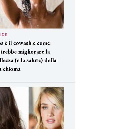
IDE
s'è il cowash e come
trebbe migliorare la
llezza (e la salute) della
a chioma