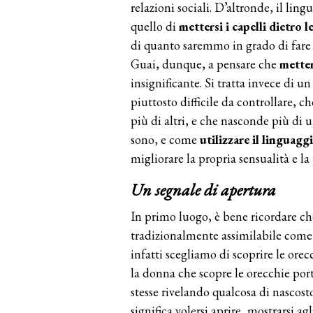
relazioni sociali. D’altronde, il l
quello di
mettersi i
capelli dietro l
di quanto saremmo in grado di fare 
Guai, dunque, a pensare che
metter
insignificante. Si tratta invece di u
piuttosto difficile da controllare, ch
più di altri, e che nasconde più di 
sono, e come
utilizzare il linguag
migliorare la propria sensualità e l
Un segnale di apertura
In primo luogo, è bene ricordare che
tradizionalmente assimilabile come
infatti scegliamo di scoprire le orecc
la donna che scopre le orecchie por
stesse rivelando qualcosa di nascost
significa volersi aprire, mostrarsi ag