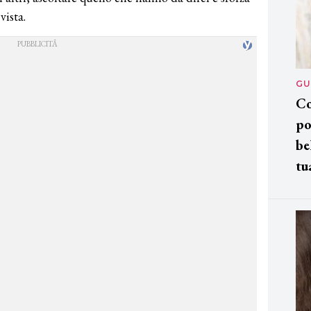
vista.
GU
Co
po
be
tu