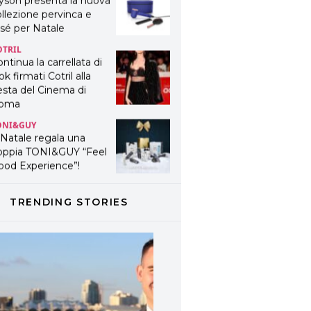
yson presenta la nuova
llezione pervinca e
sé per Natale
OTRIL
ntinua la carrellata di
ok firmati Cotril alla
esta del Cinema di
oma
ONI&GUY
 Natale regala una
oppia TONI&GUY “Feel
ood Experience”!
ONI&GUY
ABEL.M lancia la sua
TRENDING STORIES
novativa ed eco-
stenibile linea di
odotti professionali
AVINES
avines presenta
fanetti beauty preziosi
r un regalo adatto ad
ni capello