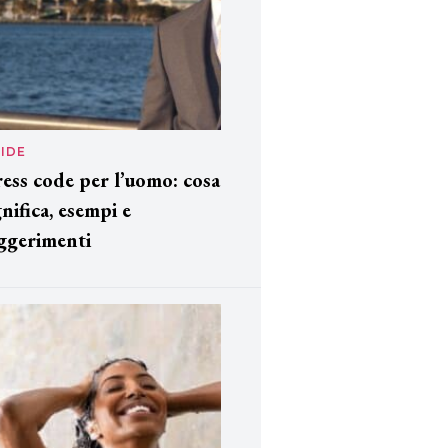
IDE
ess code per l’uomo: cosa
gnifica, esempi e
ggerimenti