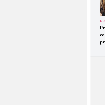
GU
Pr
co
pr