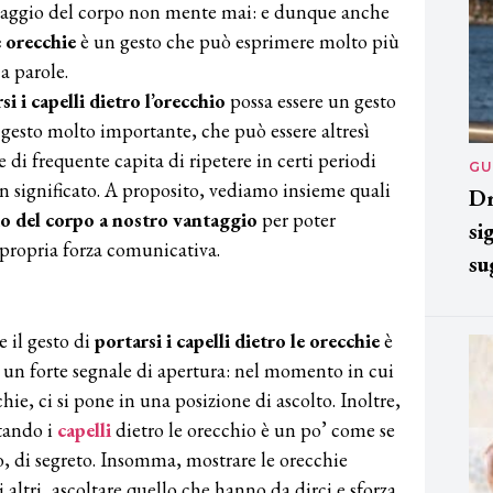
inguaggio del corpo non mente mai: e dunque anche
e orecchie
è un gesto che può esprimere molto più
a parole.
si i capelli dietro l’orecchio
possa essere un gesto
n gesto molto importante, che può essere altresì
e di frequente capita di ripetere in certi periodi
GU
un significato. A proposito, vediamo insieme quali
Dr
gio del corpo a nostro vantaggio
per poter
si
a propria forza comunicativa.
su
 il gesto di
portarsi i capelli dietro le orecchie
è
 un forte segnale di apertura: nel momento in cui
hie, ci si pone in una posizione di ascolto. Inoltre,
tando i
capelli
dietro le orecchio è un po’ come se
o, di segreto. Insomma, mostrare le orecchie
li altri, ascoltare quello che hanno da dirci e sforza