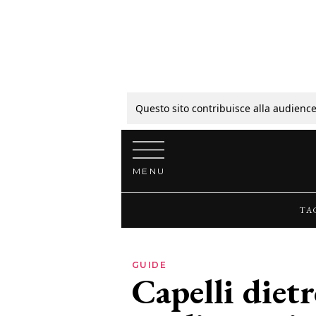
Tagli
Colori
Questo sito contribuisce alla audience
Vai al contenuto
Guide
MENU
Bellezza
TA
Lifestyle
GUIDE
Capelli dietr
News