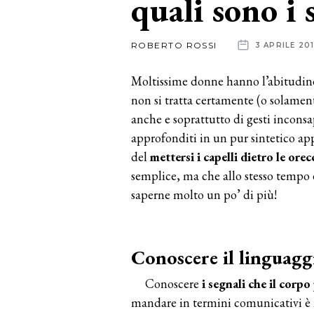
quali sono i 
News
ROBERTO ROSSI
3 APRILE 20
dalle
Moltissime donne hanno l’abitudin
aziende
non si tratta certamente (o solament
anche e soprattutto di gesti inconsap
approfonditi in un pur sintetico app
del
mettersi i capelli
dietro le orec
semplice, ma che allo stesso tempo 
saperne molto un po’ di più!
Conoscere il linguagg
Conoscere
i segnali che il cor
mandare in termini comunicativi è 