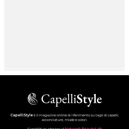
CapelliStyle
è il magazine online di riferimento su tagli di capelli,
acconciature, mode e colori.
CapelliStyle aderisce al
Network BeautyLab