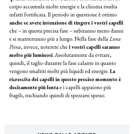
COTRIL
corpo accumula molte energie e la chioma risulta
Continua la carrellata di look firmati
infatti fortificata. Il periodo in questione è ottimo
Cotril alla Festa del Cinema di Roma
anche se avete intenzione di tingere i vostri capelli
che – in questa precisa fase – subiranno meno danni
TONI&GUY
e si manterranno più a lungo. Nella fase della
Luna
A Natale regala una doppia
TONI&GUY “Feel Good Experience”!
Piena
, invece, noterete che
i vostri capelli saranno
molto più luminosi
. Assolutamente da evitare,
TONI&GUY
quindi, il taglio durante la fase calante in quanto
LABEL.M lancia la sua innovativa ed
vengono smaltiti molti più liquidi ed energie.
La
eco-sostenibile linea di prodotti
professionali
ricrescita dei capelli in questo preciso momento è
decisamente più lenta
e i capelli appaiono più
DAVINES
fragili, rischiando quindi di spezzarsi spesso.
Davines presenta cofanetti beauty
preziosi per un regalo adatto ad
ogni capello
COSMOPROF WORLDWIDE BOLOGNA
Cosmprof Worldwide Bologna
presenta THE BEAUTY &