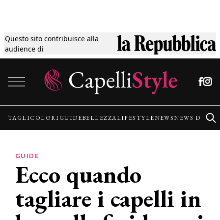
Questo sito contribuisce alla
Tagli
audience di
Vai al contenuto
Colori
Guide
TAGLI
COLORI
GUIDE
BELLEZZA
LIFESTYLE
NEWS
NEWS DALLE
Bellezza
GUIDE
Ecco quando
Lifestyle
tagliare i capelli in
News