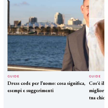
DAVINES
Davines presenta cofanetti beauty
preziosi per un regalo adatto ad
ogni capello
GUIDE
GUID
Dress code per l’uomo: cosa significa,
Cos'è
esempi e suggerimenti
miglio
tua c