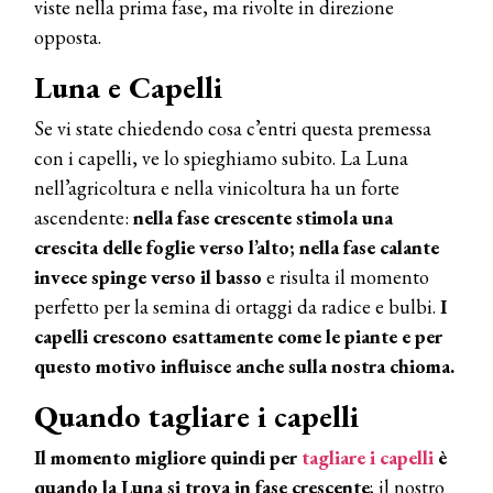
viste nella prima fase, ma rivolte in direzione
opposta.
Luna e Capelli
Se vi state chiedendo cosa c’entri questa premessa
con i capelli, ve lo spieghiamo subito. La Luna
nell’agricoltura e nella vinicoltura ha un forte
ascendente:
nella fase crescente stimola una
crescita delle foglie verso l’alto; nella fase calante
COSMOPROF WORLDWIDE BOLOGNA
invece spinge verso il basso
e risulta il momento
Cosmprof Worldwide Bologna
perfetto per la semina di ortaggi da radice e bulbi.
I
presenta THE BEAUTY &
WELLNESS CONGRESS 2022: I
capelli crescono esattamente come le piante e per
TEMI
questo motivo influisce anche sulla nostra chioma.
DYSON
Quando tagliare i capelli
Dyson presenta la nuova collezione
pervinca e rosé per Natale
Il momento migliore quindi per
tagliare i capelli
è
quando la Luna si trova in fase crescente
; il nostro