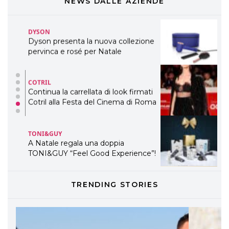
WELLNESS CONGRESS 2022: I
NEWS DALLE AZIENDE
TEMI
DYSON
Dyson presenta la nuova collezione
pervinca e rosé per Natale
COTRIL
Continua la carrellata di look firmati
Cotril alla Festa del Cinema di Roma
TONI&GUY
A Natale regala una doppia
TONI&GUY “Feel Good Experience”!
TONI&GUY
TRENDING STORIES
LABEL.M lancia la sua innovativa ed
eco-sostenibile linea di prodotti
professionali