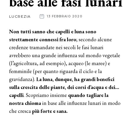
base alle fasi lunari
News
LUCREZIA
13 FEBBRAIO 2020
dalle
Non tutti sanno che capelli e luna sono
aziende
strettamente connessi fra loro
; secondo alcune
credenze tramandate nei secoli le fasi lunari
avrebbero una grande influenza sul mondo vegetale
(l’agricoltura, ad esempio), acqueo (le maree) e
femminile (per quanto riguarda il ciclo e la
gravidanza).
La luna, dunque, ha grandi benefici
sulla crescita delle piante, dei corsi d’acqua e dei…
capelli
. Scopriamo insieme
quando tagliare la
nostra chioma
in base alle influenze lunari in modo
che cresca
più forte e sana.