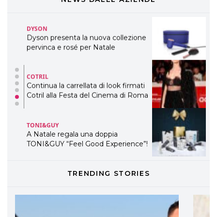
COTRIL
Continua la carrellata di look firmati
Cotril alla Festa del Cinema di Roma
TONI&GUY
A Natale regala una doppia
TONI&GUY “Feel Good Experience”!
TONI&GUY
LABEL.M lancia la sua innovativa ed
eco-sostenibile linea di prodotti
professionali
DAVINES
TRENDING STORIES
Davines presenta cofanetti beauty
preziosi per un regalo adatto ad
ogni capello