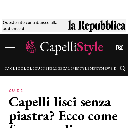
Questo sito contribuisce alla
Tagli
audience di
Vai al contenuto
Colori
Guide
TAGLI
COLORI
GUIDE
BELLEZZA
LIFESTYLE
NEWS
NEWS DALLE
Bellezza
GUIDE
Capelli lisci senza
Lifestyle
piastra? Ecco come
News