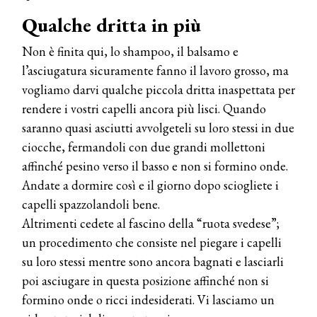
Qualche dritta in più
Non è finita qui, lo shampoo, il balsamo e
l’asciugatura sicuramente fanno il lavoro grosso, ma
vogliamo darvi qualche piccola dritta inaspettata per
COSMOPROF WORLDWIDE BOLOGNA
rendere i vostri capelli ancora più lisci. Quando
Cosmprof Worldwide Bologna
saranno quasi asciutti avvolgeteli su loro stessi in due
presenta THE BEAUTY &
WELLNESS CONGRESS 2022: I
ciocche, fermandoli con due grandi mollettoni
TEMI
affinché pesino verso il basso e non si formino onde.
Andate a dormire così e il giorno dopo sciogliete i
DYSON
Dyson presenta la nuova collezione
capelli spazzolandoli bene.
pervinca e rosé per Natale
Altrimenti cedete al fascino della “ruota svedese”;
un procedimento che consiste nel piegare i capelli
COTRIL
su loro stessi mentre sono ancora bagnati e lasciarli
Continua la carrellata di look firmati
poi asciugare in questa posizione affinché non si
Cotril alla Festa del Cinema di Roma
formino onde o ricci indesiderati. Vi lasciamo un