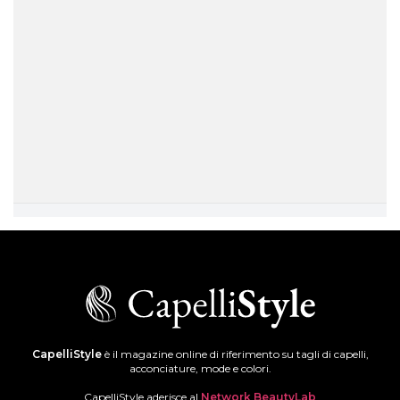
CapelliStyle
è il magazine online di riferimento su tagli di capelli,
acconciature, mode e colori.
CapelliStyle aderisce al
Network BeautyLab