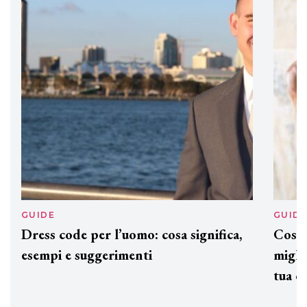
GUIDE
GUID
Dress code per l’uomo: cosa significa,
Cos'è
esempi e suggerimenti
miglio
tua c