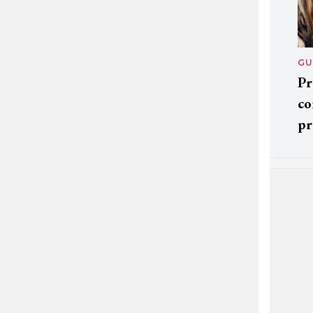
GU
Pr
co
pr