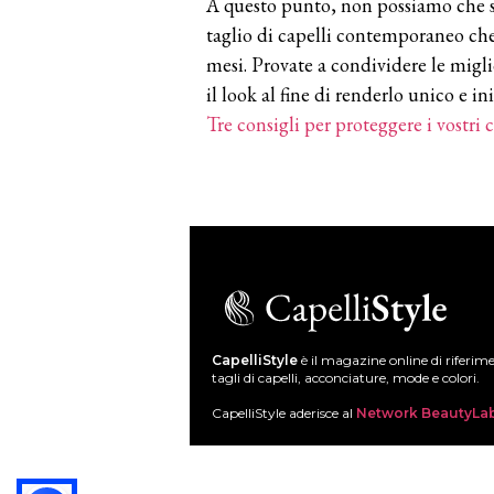
A questo punto, non possiamo che st
taglio di capelli contemporaneo che 
mesi. Provate a condividere le migli
il look al fine di renderlo unico e in
Tre consigli per proteggere i vostri c
CapelliStyle
è il magazine online di riferim
tagli di capelli, acconciature, mode e colori.
CapelliStyle aderisce al
Network BeautyLa