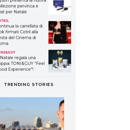
yson presenta la nuova
llezione pervinca e
sé per Natale
OTRIL
ntinua la carrellata di
ok firmati Cotril alla
esta del Cinema di
oma
ONI&GUY
 Natale regala una
oppia TONI&GUY “Feel
ood Experience”!
ONI&GUY
ABEL.M lancia la sua
TRENDING STORIES
novativa ed eco-
stenibile linea di
odotti professionali
AVINES
avines presenta
fanetti beauty preziosi
r un regalo adatto ad
ni capello