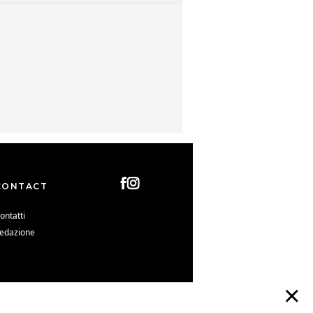
CONTACT
ontatti
edazione