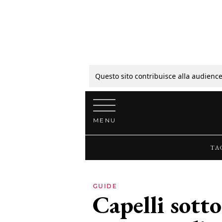
Tagli
Colori
Questo sito contribuisce alla audience
Vai al contenuto
Guide
MENU
Bellezza
TA
Lifestyle
GUIDE
Capelli sotto
News