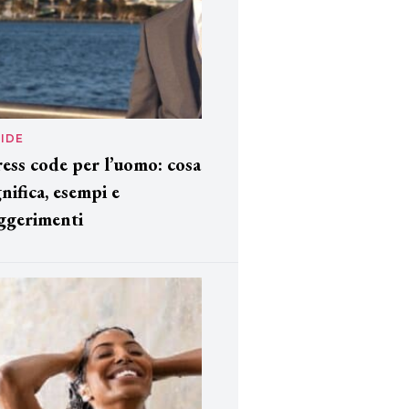
IDE
ess code per l’uomo: cosa
gnifica, esempi e
ggerimenti