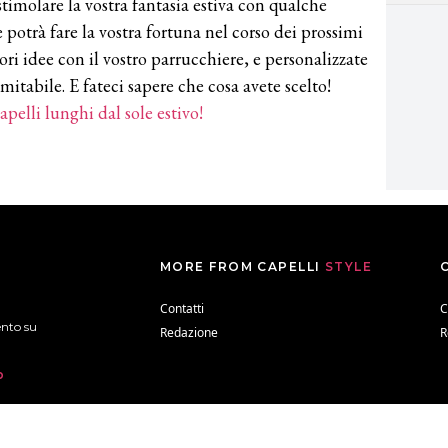
imolare la vostra fantasia estiva con qualche
potrà fare la vostra fortuna nel corso dei prossimi
ori idee con il vostro parrucchiere, e personalizzate
imitabile. E fateci sapere che cosa avete scelto!
apelli lunghi dal sole estivo!
MORE FROM CAPELLI
STYLE
Contatti
C
ento su
Redazione
R
b