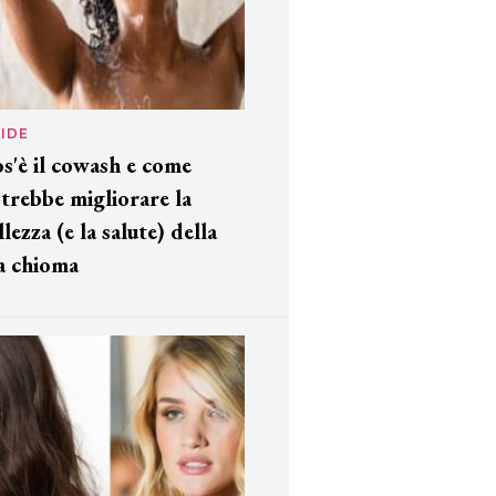
IDE
s'è il cowash e come
trebbe migliorare la
llezza (e la salute) della
a chioma