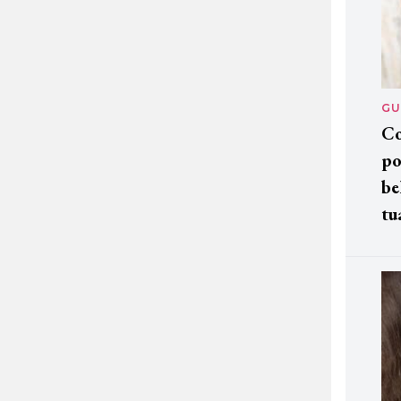
GU
Co
po
be
tu