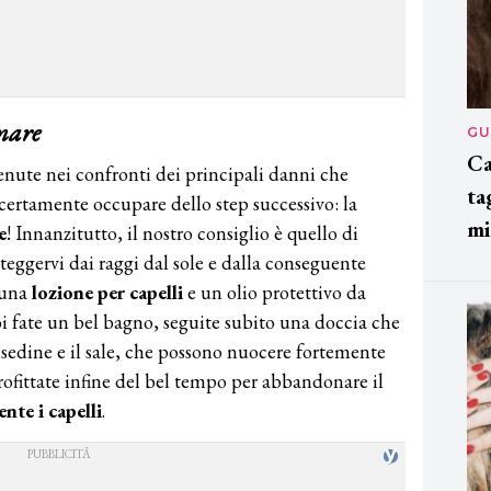
 mare
GU
Ca
enute nei confronti dei principali danni che
ta
 certamente occupare dello step successivo: la
mi
e
! Innanzitutto, il nostro consiglio è quello di
teggervi dai raggi dal sole e dalla conseguente
 una
lozione per capelli
e un olio protettivo da
i fate un bel bagno, seguite subito una doccia che
lsedine e il sale, che possono nuocere fortemente
rofittate infine del bel tempo per abbandonare il
nte i capelli
.