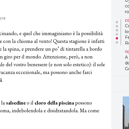
D
co
ro
019
C
Co
lo
icinando, e quel che immaginiamo è la possibilità
F
e con la chioma al vento! Questa stagione è infatti
R
 la spina, e prendere un po’ di tintarella a bordo
T
o in giro per il mondo. Attenzione, però, a non
A
d
 del vostro benessere (e non solo estetico): il sole
G
 vacanza eccezionale, ma possono anche farci
T
i
.
L
in
so
pr
, la
salsedine
o il
cloro della piscina
possono
D
 chioma, indebolendola e disidratandola. Ma come
D
co
pe
og