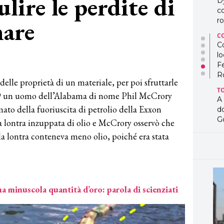
ulire le perdite di
D
co
mare
ro
C
Co
lo
2
F
R
delle proprietà di un materiale, per poi sfruttarle
T
89 un uomo dell’Alabama di nome Phil McCrory
A
mato della fuoriuscita di petrolio della Exxon
d
G
na lontra inzuppata di olio e McCrory osservò che
a lontra conteneva meno olio, poiché era stata
T
L
in
so
pr
D
una minuscola quantità d’oro: parola di scienziati
D
co
pe
og