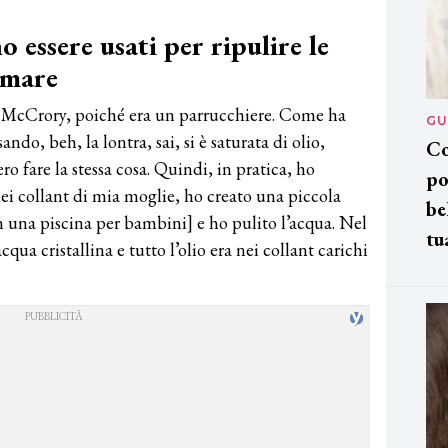
 essere usati per ripulire le
 mare
r McCrory, poiché era un parrucchiere. Come ha
GU
ando, beh, la lontra, sai, si è saturata di olio,
Co
o fare la stessa cosa. Quindi, in pratica, ho
po
 nei collant di mia moglie, ho creato una piccola
be
n una piscina per bambini] e ho pulito l’acqua. Nel
tu
qua cristallina e tutto l’olio era nei collant carichi