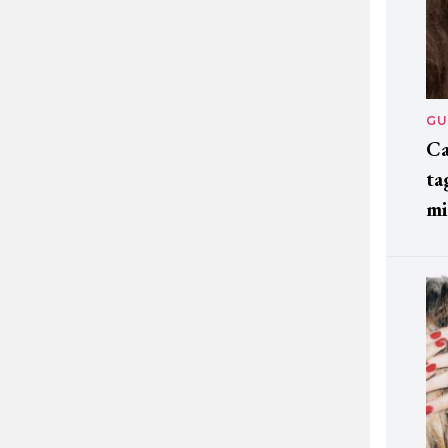
GU
Ca
ta
mi