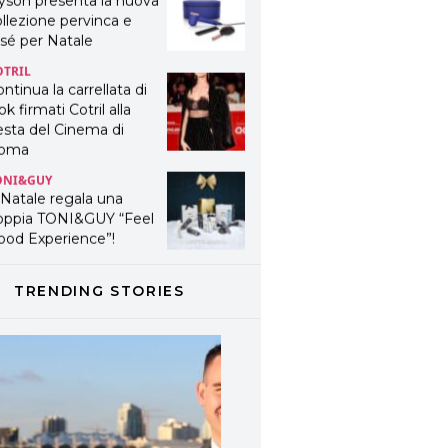
yson presenta la nuova
llezione pervinca e
sé per Natale
OTRIL
ntinua la carrellata di
ok firmati Cotril alla
esta del Cinema di
oma
ONI&GUY
 Natale regala una
oppia TONI&GUY “Feel
ood Experience”!
ONI&GUY
ABEL.M lancia la sua
TRENDING STORIES
novativa ed eco-
stenibile linea di
odotti professionali
AVINES
avines presenta
fanetti beauty preziosi
r un regalo adatto ad
ni capello