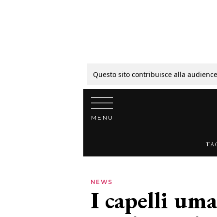
Tagli
Colori
Questo sito contribuisce alla audience
Vai al contenuto
Guide
MENU
Bellezza
TA
Lifestyle
NEWS
I capelli um
News