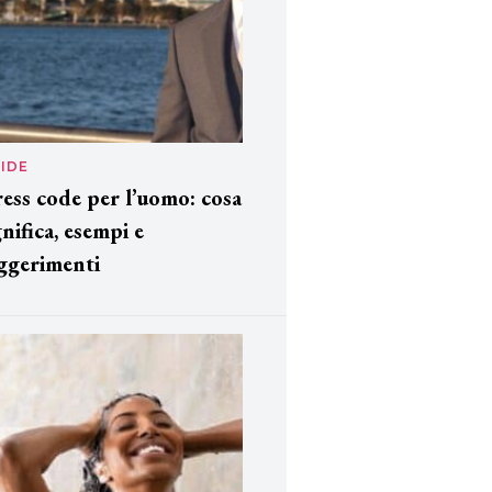
IDE
ess code per l’uomo: cosa
gnifica, esempi e
ggerimenti