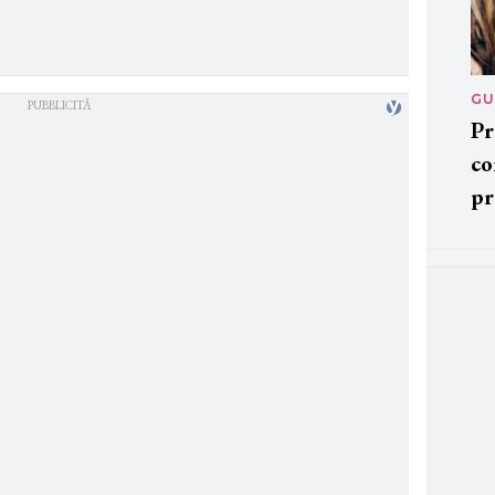
GU
Pr
co
pr