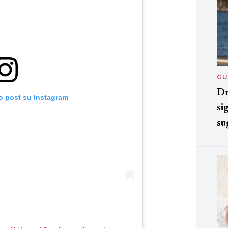
GU
Dr
o post su Instagram
si
su