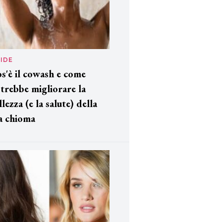
IDE
s'è il cowash e come
trebbe migliorare la
llezza (e la salute) della
a chioma