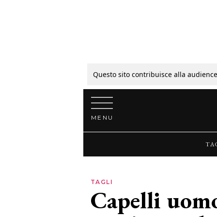
Tagli
Colori
Questo sito contribuisce alla audience
Vai al contenuto
Guide
MENU
Bellezza
TA
Lifestyle
TAGLI
Capelli uomo
News