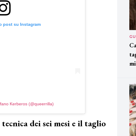
o post su Instagram
GU
Ca
ta
mi
efano Kerberos (@queerrilla)
ecnica dei sei mesi e il taglio