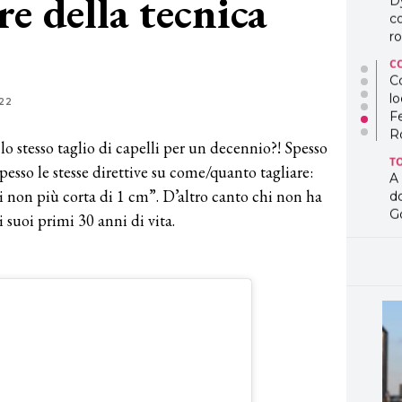
re della tecnica
D
co
ro
C
Co
lo
22
F
R
o stesso taglio di capelli per un decennio?! Spesso
T
pesso le stesse direttive su come/quanto tagliare:
A
 non più corta di 1 cm”. D’altro canto chi non ha
d
G
suoi primi 30 anni di vita.
T
L
in
so
pr
D
D
co
pe
og