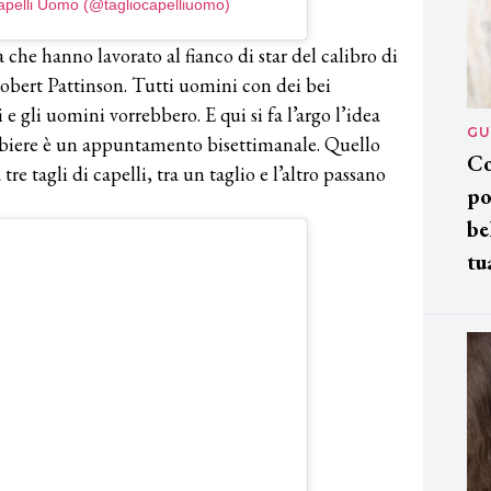
Capelli Uomo (@tagliocapelliuomo)
tà che hanno lavorato al fianco di star del calibro di
ert Pattinson. Tutti uomini con dei bei
i e gli uomini vorrebbero. E qui si fa l’argo l’idea
GU
arbiere è un appuntamento bisettimanale. Quello
Co
re tagli di capelli, tra un taglio e l’altro passano
po
be
tu