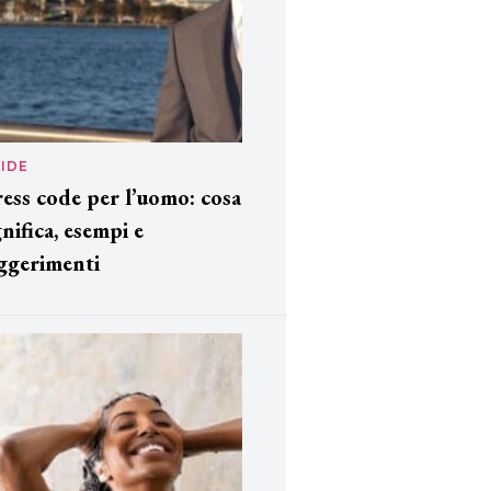
IDE
ess code per l’uomo: cosa
gnifica, esempi e
ggerimenti