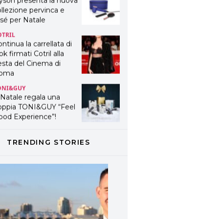
yson presenta la nuova
llezione pervinca e
sé per Natale
OTRIL
ntinua la carrellata di
ok firmati Cotril alla
esta del Cinema di
oma
ONI&GUY
 Natale regala una
oppia TONI&GUY “Feel
ood Experience”!
ONI&GUY
ABEL.M lancia la sua
TRENDING STORIES
novativa ed eco-
stenibile linea di
odotti professionali
AVINES
avines presenta
fanetti beauty preziosi
r un regalo adatto ad
ni capello