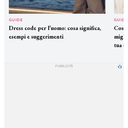
GUIDE
GUID
Dress code per l’uomo: cosa significa,
Cos'è
esempi e suggerimenti
miglio
tua c