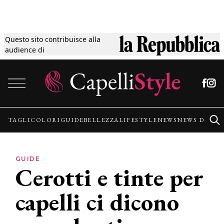
Questo sito contribuisce alla
Tagli
audience di
Vai al contenuto
Colori
Guide
TAGLI
COLORI
GUIDE
BELLEZZA
LIFESTYLE
NEWS
NEWS DALLE
Bellezza
GUIDE
Cerotti e tinte per
Lifestyle
capelli ci dicono
News