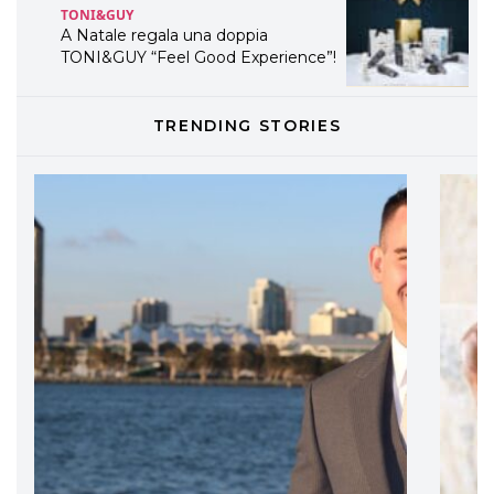
TONI&GUY
A Natale regala una doppia
TONI&GUY “Feel Good Experience”!
TONI&GUY
TRENDING STORIES
LABEL.M lancia la sua innovativa ed
eco-sostenibile linea di prodotti
professionali
DAVINES
Davines presenta cofanetti beauty
preziosi per un regalo adatto ad
ogni capello