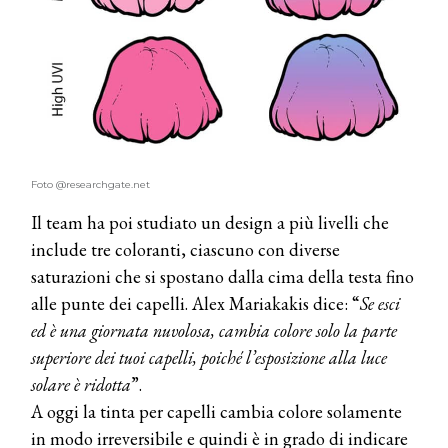
Cosmprof Worldwide Bologna
presenta THE BEAUTY &
WELLNESS CONGRESS 2022: I
TEMI
DYSON
Dyson presenta la nuova collezione
pervinca e rosé per Natale
Foto @researchgate.net
COTRIL
Il team ha poi studiato un design a più livelli che
Continua la carrellata di look firmati
include tre coloranti, ciascuno con diverse
Cotril alla Festa del Cinema di Roma
saturazioni che si spostano dalla cima della testa fino
alle punte dei capelli. Alex Mariakakis dice: “
Se esci
TONI&GUY
ed è una giornata nuvolosa, cambia colore solo la parte
A Natale regala una doppia
TONI&GUY “Feel Good Experience”!
superiore dei tuoi capelli, poiché l’esposizione alla luce
solare è ridotta
”.
TONI&GUY
A oggi la tinta per capelli cambia colore solamente
LABEL.M lancia la sua innovativa ed
in modo irreversibile e quindi è in grado di indicare
eco-sostenibile linea di prodotti