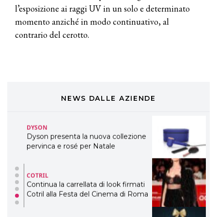
professionali
l’esposizione ai raggi UV in un solo e determinato
momento anziché in modo continuativo, al
DAVINES
contrario del cerotto.
Davines presenta cofanetti beauty
preziosi per un regalo adatto ad
ogni capello
COSMOPROF WORLDWIDE BOLOGNA
Cosmprof Worldwide Bologna
presenta THE BEAUTY &
WELLNESS CONGRESS 2022: I
NEWS DALLE AZIENDE
TEMI
DYSON
Dyson presenta la nuova collezione
pervinca e rosé per Natale
COTRIL
Continua la carrellata di look firmati
Cotril alla Festa del Cinema di Roma