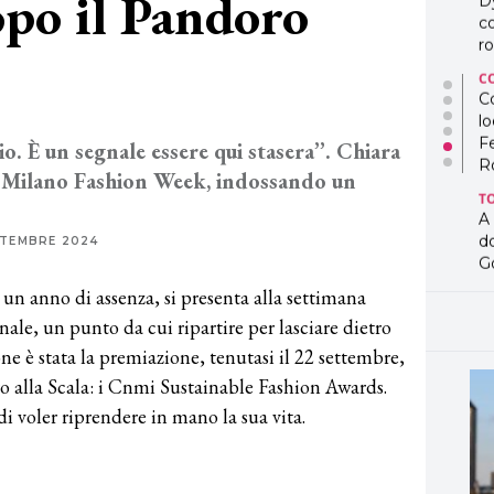
po il Pandoro
D
co
ro
C
Co
lo
F
o. È un segnale essere qui stasera’’. Chiara
R
a Milano Fashion Week, indossando un
T
A
d
TTEMBRE 2024
G
un anno di assenza, si presenta alla settimana
T
L
ale, un punto da cui ripartire per lasciare dietro
in
ione è stata la premiazione, tenutasi il 22 settembre,
so
o alla Scala: i Cnmi Sustainable Fashion Awards.
pr
D
di voler riprendere in mano la sua vita.
D
co
pe
og