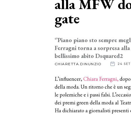
alla MFW do
gate
News
dalle
aziende
‘’Piano piano sto sempre megli
Ferragni torna a sorpresa all
bellissimo abito Dsquared2
CHIARETTA.DINUNZIO
24 SE
L’influencer,
Chiara Ferragni,
dopo 
della moda. Un ritorno che è un segn
le polemiche e i passi falsi. L’occas
dei premi green della moda al Teatr
Ha dichiarato a giornalisti presenti 