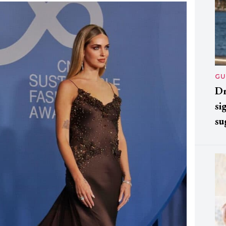
GU
Dr
si
su