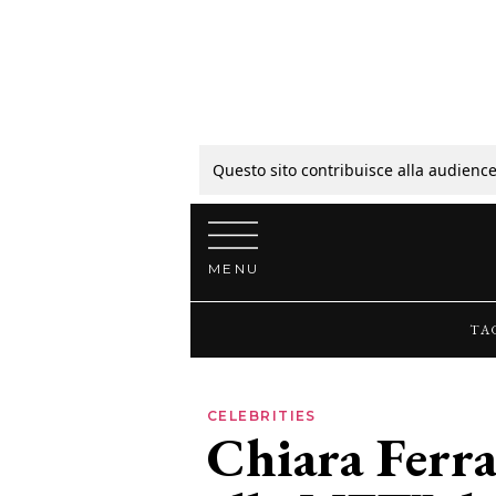
Tagli
Colori
Questo sito contribuisce alla audience
Vai al contenuto
Guide
MENU
Bellezza
TA
Lifestyle
CELEBRITIES
Chiara Ferra
News