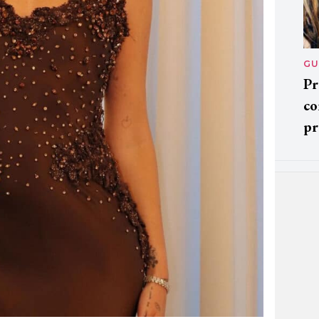
GU
Pr
co
pr