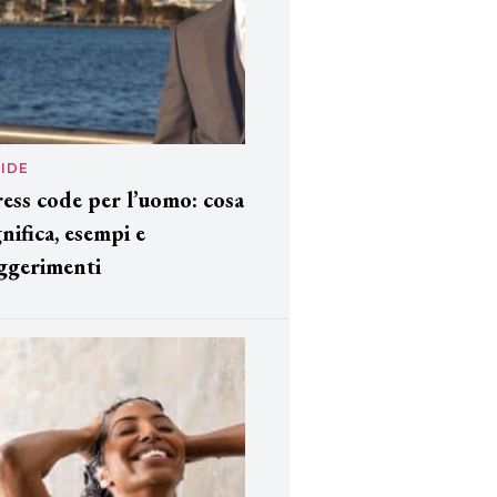
IDE
ess code per l’uomo: cosa
gnifica, esempi e
ggerimenti