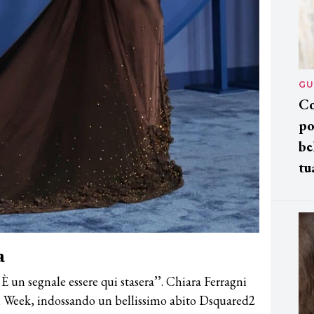
GU
Co
po
be
tu
a
È un segnale essere qui stasera’’. Chiara Ferragni
on Week, indossando un bellissimo abito Dsquared2