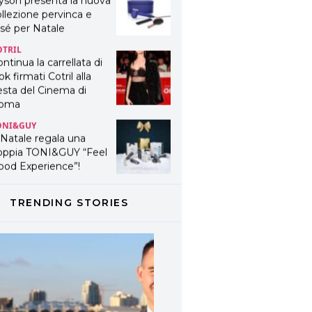
yson presenta la nuova
llezione pervinca e
sé per Natale
OTRIL
ntinua la carrellata di
ok firmati Cotril alla
esta del Cinema di
oma
ONI&GUY
 Natale regala una
oppia TONI&GUY “Feel
ood Experience”!
ONI&GUY
ABEL.M lancia la sua
TRENDING STORIES
novativa ed eco-
stenibile linea di
odotti professionali
AVINES
avines presenta
fanetti beauty preziosi
r un regalo adatto ad
ni capello