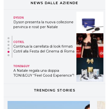
WELLNESS CONGRESS 2022: I
NEWS DALLE AZIENDE
TEMI
DYSON
Dyson presenta la nuova collezione
pervinca e rosé per Natale
COTRIL
Continua la carrellata di look firmati
Cotril alla Festa del Cinema di Roma
TONI&GUY
A Natale regala una doppia
TONI&GUY “Feel Good Experience”!
TONI&GUY
TRENDING STORIES
LABEL.M lancia la sua innovativa ed
eco-sostenibile linea di prodotti
professionali