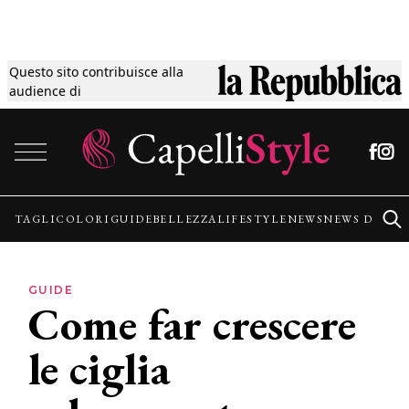
Questo sito contribuisce alla
Tagli
audience di
Vai al contenuto
Colori
Guide
TAGLI
COLORI
GUIDE
BELLEZZA
LIFESTYLE
NEWS
NEWS DALLE
Bellezza
GUIDE
Come far crescere
Lifestyle
le ciglia
News