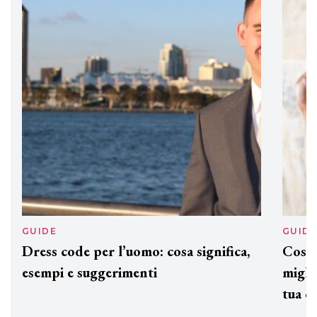
DAVINES
Davines presenta cofanetti beauty
preziosi per un regalo adatto ad
ogni capello
GUIDE
GUID
Dress code per l’uomo: cosa significa,
Cos'è
esempi e suggerimenti
miglio
tua c