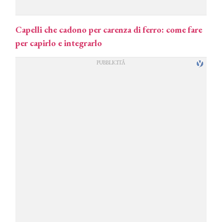
Capelli che cadono per carenza di ferro: come fare
per capirlo e integrarlo
COSMOPROF WORLDWIDE BOLOGNA
Cosmprof Worldwide Bologna
presenta THE BEAUTY &
WELLNESS CONGRESS 2022: I
TEMI
DYSON
Dyson presenta la nuova collezione
pervinca e rosé per Natale