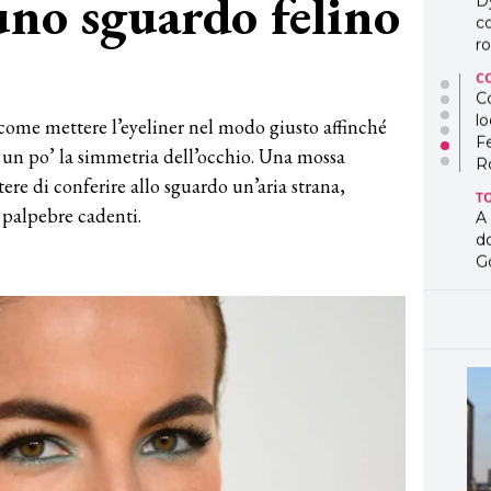
uno sguardo felino
D
co
ro
2
C
Co
lo
come mettere l’eyeliner nel modo giusto affinché
F
 un po’ la simmetria dell’occhio. Una mossa
R
tere di conferire allo sguardo un’aria strana,
T
e palpebre cadenti.
A
d
G
T
L
in
so
pr
D
D
co
pe
og