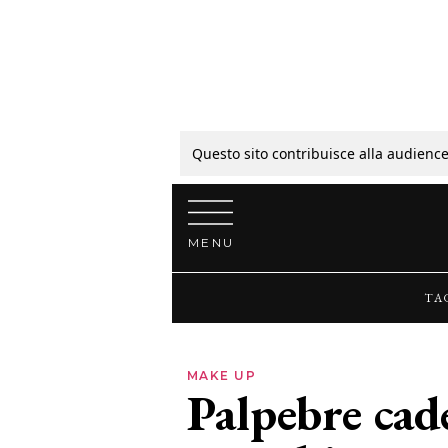
Tagli
Colori
Questo sito contribuisce alla audience
Vai al contenuto
Guide
MENU
Bellezza
TA
Lifestyle
MAKE UP
Palpebre cade
News