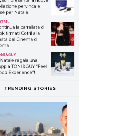
yson presenta la nuova
llezione pervinca e
sé per Natale
OTRIL
ntinua la carrellata di
ok firmati Cotril alla
esta del Cinema di
oma
ONI&GUY
 Natale regala una
oppia TONI&GUY “Feel
ood Experience”!
ONI&GUY
ABEL.M lancia la sua
TRENDING STORIES
novativa ed eco-
stenibile linea di
odotti professionali
AVINES
avines presenta
fanetti beauty preziosi
r un regalo adatto ad
ni capello