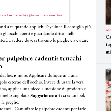
Un post condiviso da rosaciancone Trucco Permanente (@rosa_ciancone_truccopermanente)
nti a te quando applichi l’eyeliner. Il consiglio più
GU
on gli occhi aperti e guardando dritto nello
Ca
uterà a vedere dove si trovano le pieghe e a evitare
ta
mi
er palpebre cadenti: trucchi
o
oda, less is more. Applicare dunque una una
olo esterno dell’occhio. Invece di usare la vera
dina, applica una piccola incisione di prodotto e
ennello angolato.
Suggerimento 4:
crea un look
 le pieghe.
adenti . Camuffare le palpebre cadenti per farle