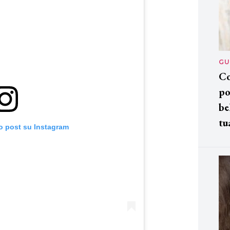
GU
Co
po
be
tu
o post su Instagram