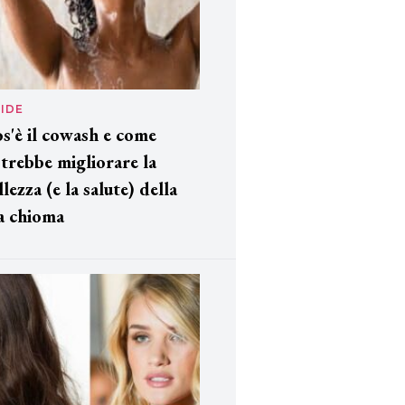
IDE
s'è il cowash e come
trebbe migliorare la
llezza (e la salute) della
a chioma