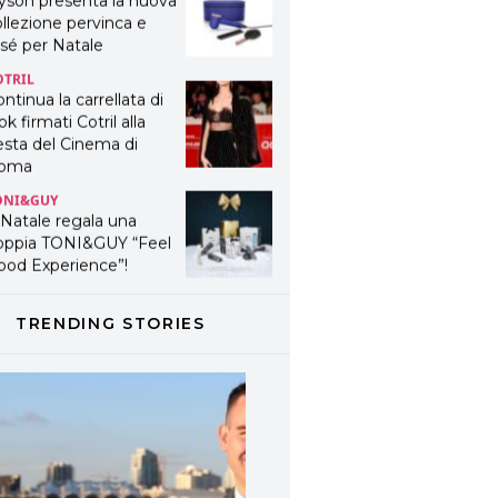
yson presenta la nuova
llezione pervinca e
sé per Natale
OTRIL
ntinua la carrellata di
ok firmati Cotril alla
esta del Cinema di
oma
ONI&GUY
 Natale regala una
oppia TONI&GUY “Feel
ood Experience”!
ONI&GUY
ABEL.M lancia la sua
TRENDING STORIES
novativa ed eco-
stenibile linea di
odotti professionali
AVINES
avines presenta
fanetti beauty preziosi
r un regalo adatto ad
ni capello