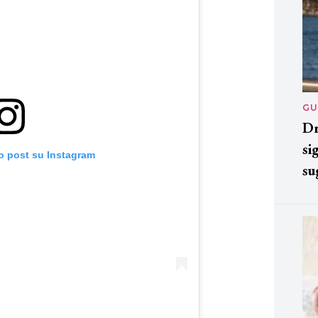
GU
Dr
si
o post su Instagram
su