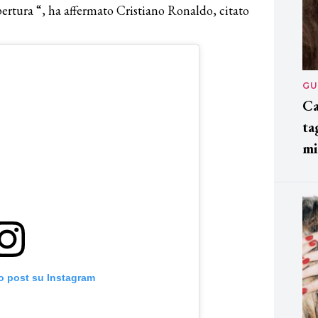
ertura “, ha affermato Cristiano Ronaldo, citato
GU
Ca
ta
mi
o post su Instagram