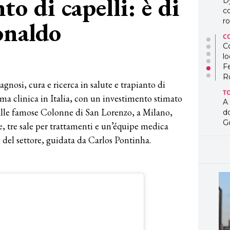
to di capelli: è di
D
co
onaldo
ro
C
Co
lo
F
R
gnosi, cura e ricerca in salute e trapianto di
T
rima clinica in Italia, con un investimento stimato
A
o alle famose Colonne di San Lorenzo, a Milano,
d
G
ie, tre sale per trattamenti e un’équipe medica
 del settore, guidata da Carlos Pontinha.
T
L
in
so
pr
D
D
co
pe
og