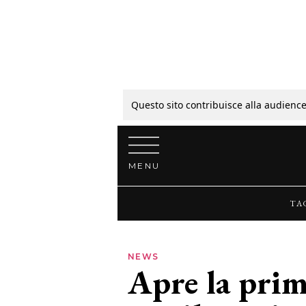
Tagli
Colori
Questo sito contribuisce alla audience
Vai al contenuto
Guide
MENU
Bellezza
TA
Lifestyle
NEWS
Apre la prima
News