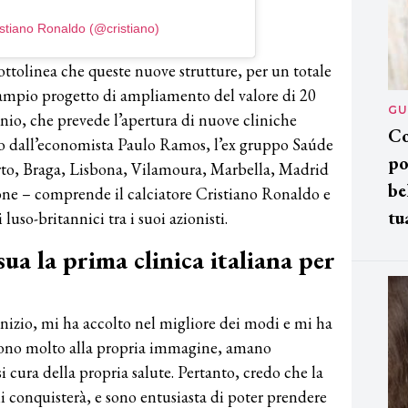
istiano Ronaldo (@cristiano)
ttolinea che queste nuove strutture, per un totale
 ampio progetto di ampliamento del valore di 20
GU
nnio, che prevede l’apertura di nuove cliniche
Co
to dall’economista Paulo Ramos, l’ex gruppo Saúde
po
orto, Braga, Lisbona, Vilamoura, Marbella, Madrid
be
one – comprende il calciatore Cristiano Ronaldo e
tu
luso-britannici tra i suoi azionisti.
ua la prima clinica italiana per
’inizio, mi ha accolto nel migliore dei modi e mi ha
tengono molto alla propria immagine, amano
si cura della propria salute. Pertanto, credo che la
li conquisterà, e sono entusiasta di poter prendere