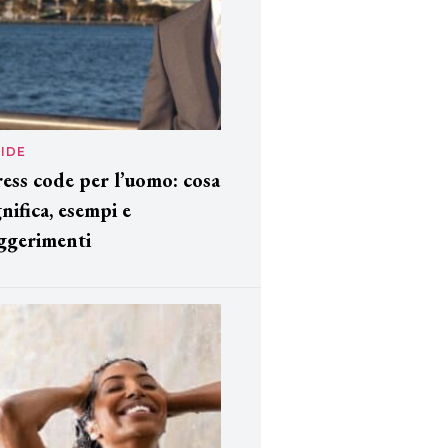
IDE
ess code per l’uomo: cosa
gnifica, esempi e
ggerimenti