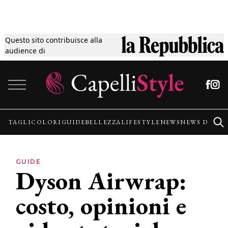
Questo sito contribuisce alla
Tagli
audience di
Vai al contenuto
Colori
Guide
TAGLI
COLORI
GUIDE
BELLEZZA
LIFESTYLE
NEWS
NEWS DALLE
Bellezza
GUIDE
Dyson Airwrap:
Lifestyle
costo, opinioni e
News