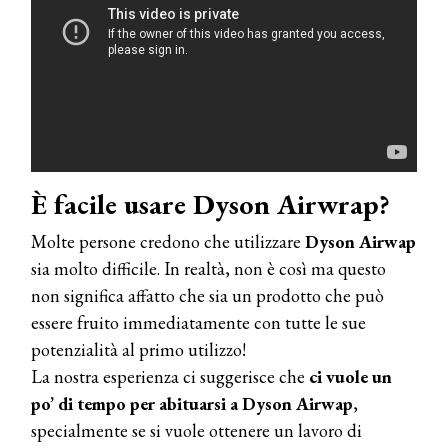
È facile usare Dyson Airwrap?
COSMOPROF WORLDWIDE BOLOGNA
Molte persone credono che utilizzare
Dyson Airwap
Cosmprof Worldwide Bologna
presenta THE BEAUTY &
sia molto difficile. In realtà, non è così ma questo
WELLNESS CONGRESS 2022: I
non significa affatto che sia un prodotto che può
TEMI
essere fruito immediatamente con tutte le sue
DYSON
potenzialità al primo utilizzo!
Dyson presenta la nuova collezione
La nostra esperienza ci suggerisce che
ci vuole un
pervinca e rosé per Natale
po’ di tempo per abituarsi a Dyson Airwap
,
specialmente se si vuole ottenere un lavoro di
COTRIL