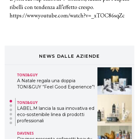
TEMI
ribelli con tendenza all’effetto crespo.
DYSON
https://www.youtube.com/watch?v=_xTOC86sqZc
Dyson presenta la nuova collezione
pervinca e rosé per Natale
COTRIL
Continua la carrellata di look firmati
Cotril alla Festa del Cinema di Roma
NEWS DALLE AZIENDE
TONI&GUY
A Natale regala una doppia
TONI&GUY “Feel Good Experience”!
TONI&GUY
LABEL.M lancia la sua innovativa ed
eco-sostenibile linea di prodotti
professionali
DAVINES