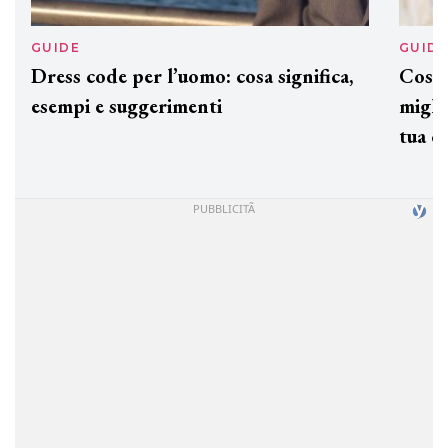
GUIDE
GUID
Dress code per l’uomo: cosa significa,
Cos'è
esempi e suggerimenti
miglio
tua c