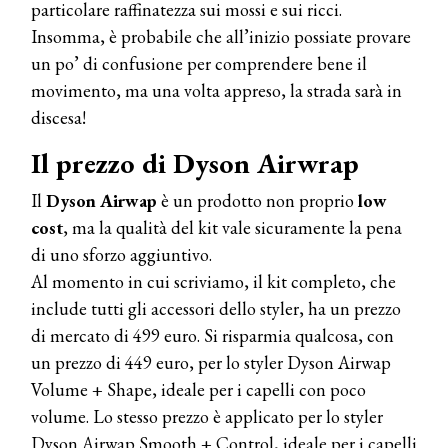
particolare raffinatezza sui mossi e sui ricci.
Continua la carrellata di look firmati
Cotril alla Festa del Cinema di Roma
Insomma, è probabile che all’inizio possiate provare
un po’ di confusione per comprendere bene il
movimento, ma una volta appreso, la strada sarà in
TONI&GUY
A Natale regala una doppia
discesa!
TONI&GUY “Feel Good Experience”!
Il prezzo di Dyson Airwrap
TONI&GUY
Il
Dyson Airwap
è un prodotto non proprio
low
LABEL.M lancia la sua innovativa ed
eco-sostenibile linea di prodotti
cost
, ma la qualità del kit vale sicuramente la pena
professionali
di uno sforzo aggiuntivo.
Al momento in cui scriviamo, il kit completo, che
DAVINES
Davines presenta cofanetti beauty
include tutti gli accessori dello styler, ha un prezzo
preziosi per un regalo adatto ad
di mercato di 499 euro. Si risparmia qualcosa, con
ogni capello
un prezzo di 449 euro, per lo styler Dyson Airwap
COSMOPROF WORLDWIDE BOLOGNA
Volume + Shape, ideale per i capelli con poco
Cosmprof Worldwide Bologna
presenta THE BEAUTY &
volume. Lo stesso prezzo è applicato per lo styler
WELLNESS CONGRESS 2022: I
Dyson Airwap Smooth + Control, ideale per i capelli