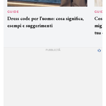
GUIDE
GUID
Dress code per l’uomo: cosa significa,
Cos'è
esempi e suggerimenti
miglio
tua c