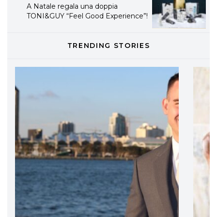
A Natale regala una doppia
TONI&GUY “Feel Good Experience”!
TONI&GUY
TRENDING STORIES
LABEL.M lancia la sua innovativa ed
eco-sostenibile linea di prodotti
professionali
DAVINES
Davines presenta cofanetti beauty
preziosi per un regalo adatto ad
ogni capello