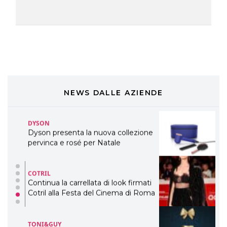
DAVINES
Davines presenta cofanetti beauty
preziosi per un regalo adatto ad
ogni capello
COSMOPROF WORLDWIDE BOLOGNA
Cosmprof Worldwide Bologna
presenta THE BEAUTY &
WELLNESS CONGRESS 2022: I
NEWS DALLE AZIENDE
TEMI
DYSON
Dyson presenta la nuova collezione
pervinca e rosé per Natale
COTRIL
Continua la carrellata di look firmati
Cotril alla Festa del Cinema di Roma
TONI&GUY