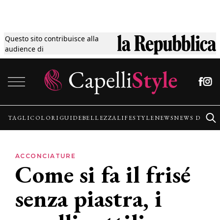
Questo sito contribuisce alla
Tagli
audience di
Vai al contenuto
Colori
Guide
TAGLI
COLORI
GUIDE
BELLEZZA
LIFESTYLE
NEWS
NEWS DALLE
Bellezza
ACCONCIATURE
Come si fa il frisé
Lifestyle
senza piastra, i
News