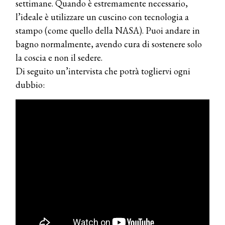
settimane. Quando è estremamente necessario,
WELLNESS CONGRESS 2022: I
l’ideale è utilizzare un cuscino con tecnologia a
TEMI
stampo (come quello della NASA). Puoi andare in
DYSON
bagno normalmente, avendo cura di sostenere solo
Dyson presenta la nuova collezione
la coscia e non il sedere.
pervinca e rosé per Natale
Di seguito un’intervista che potrà togliervi ogni
dubbio:
COTRIL
Continua la carrellata di look firmati
Cotril alla Festa del Cinema di Roma
TONI&GUY
A Natale regala una doppia
TONI&GUY “Feel Good Experience”!
TONI&GUY
LABEL.M lancia la sua innovativa ed
eco-sostenibile linea di prodotti
professionali