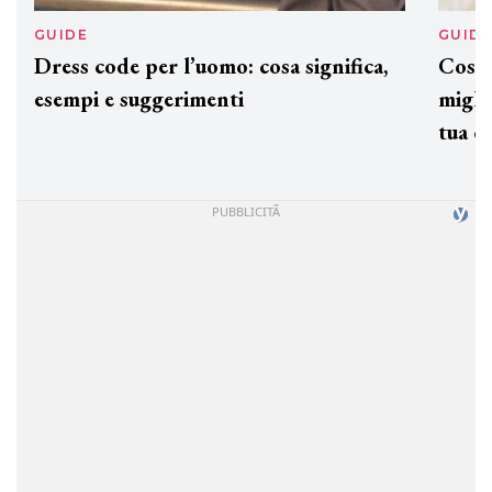
GUIDE
GUID
Dress code per l’uomo: cosa significa,
Cos'è
esempi e suggerimenti
miglio
tua c