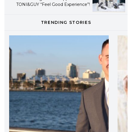
TONI&GUY “Feel Good Experience”!
TONI&GUY
TRENDING STORIES
LABEL.M lancia la sua innovativa ed
eco-sostenibile linea di prodotti
professionali
DAVINES
Davines presenta cofanetti beauty
preziosi per un regalo adatto ad
ogni capello