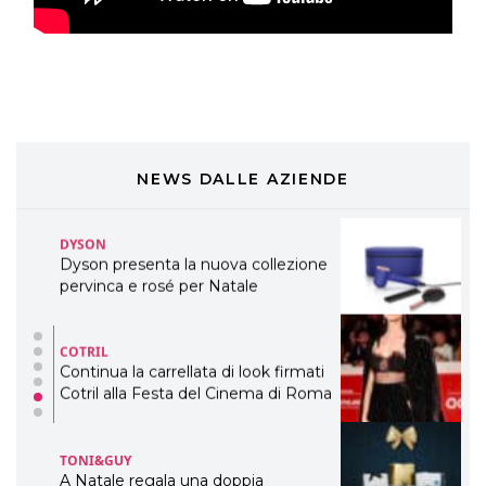
DAVINES
Davines presenta cofanetti beauty
preziosi per un regalo adatto ad
ogni capello
COSMOPROF WORLDWIDE BOLOGNA
Cosmprof Worldwide Bologna
presenta THE BEAUTY &
WELLNESS CONGRESS 2022: I
NEWS DALLE AZIENDE
TEMI
DYSON
Dyson presenta la nuova collezione
pervinca e rosé per Natale
COTRIL
Continua la carrellata di look firmati
Cotril alla Festa del Cinema di Roma
TONI&GUY
A Natale regala una doppia