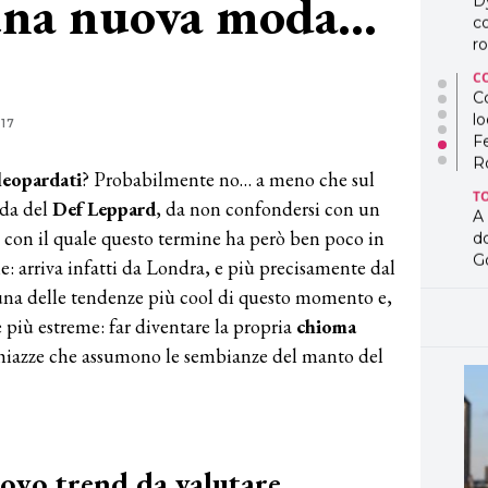
 una nuova moda…
D
co
ro
C
Co
lo
17
F
R
 leopardati
? Probabilmente no… a meno che sul
T
oda del
Def Leppard
, da non confondersi con un
A
 con il quale questo termine ha però ben poco in
d
G
e: arriva infatti da Londra, e più precisamente dal
una delle tendenze più cool di questo momento e,
T
L
più estreme: far diventare la propria
chioma
in
chiazze che assumono le sembianze del manto del
so
pr
D
D
co
pe
uovo trend da valutare…
og