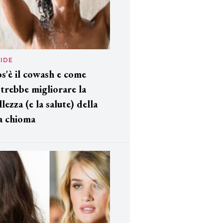
IDE
s'è il cowash e come
trebbe migliorare la
llezza (e la salute) della
a chioma