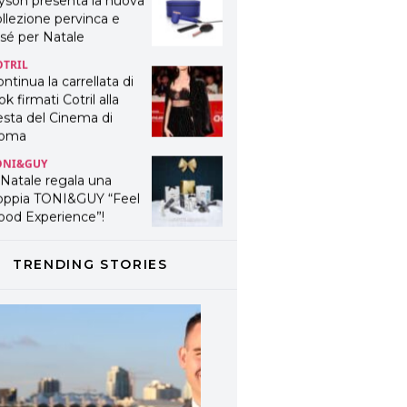
yson presenta la nuova
llezione pervinca e
sé per Natale
OTRIL
ntinua la carrellata di
ok firmati Cotril alla
esta del Cinema di
oma
ONI&GUY
 Natale regala una
oppia TONI&GUY “Feel
ood Experience”!
ONI&GUY
ABEL.M lancia la sua
TRENDING STORIES
novativa ed eco-
stenibile linea di
odotti professionali
AVINES
avines presenta
fanetti beauty preziosi
r un regalo adatto ad
ni capello