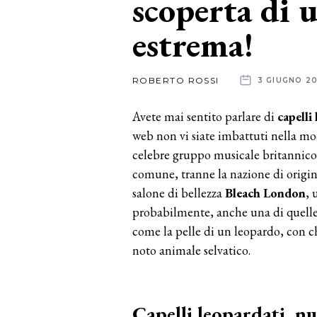
scoperta di
estrema!
News
dalle
ROBERTO ROSSI
3 GIUGNO 20
aziende
Avete mai sentito parlare di
capelli
web non vi siate imbattuti nella m
celebre gruppo musicale britannico
comune, tranne la nazione di origin
salone di bellezza
Bleach
London
, 
probabilmente, anche una di quelle 
come la pelle di un leopardo, con 
noto animale selvatico.
Capelli leopardati, n