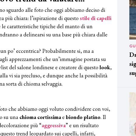
uno sguardo alle foto che oggi abbiamo deciso di
a più chiara: l’ispirazione di questo
stile di capelli
 le caratteristiche tipiche del manto di un
ndranno a delinearsi su una base più chiara dalle
GU
un po’ eccentrica? Probabilmente si, ma a
Dr
dagli apprezzamenti che un’immagine postata su
si
ylist del salone londinese e creatore di questo
look
,
su
la vi sia precluso, e dunque anche la possibilità
na sorta di chioma selvaggia.
foto che abbiamo oggi voluto condividere con voi,
io su una
chioma cortissima
e
biondo platino
. Il
decolorazione più “
aggressiva
” e un risultato
questo trend leopardato sui capelli, infatti,