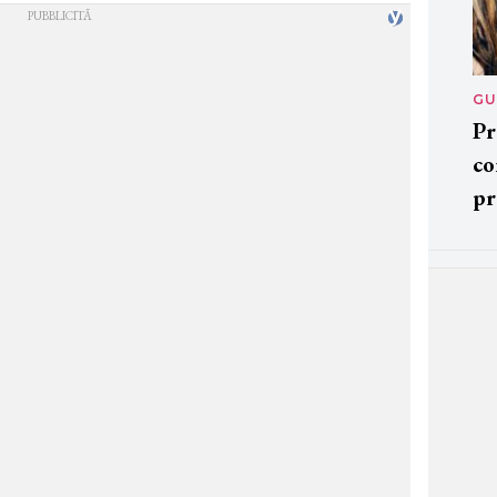
GU
Pr
co
pr