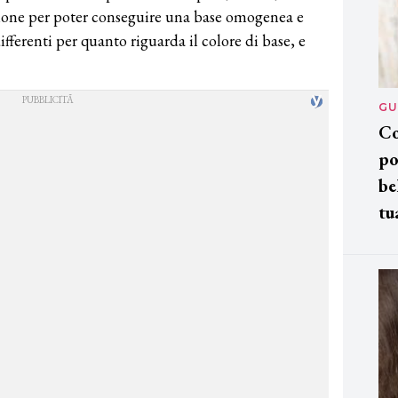
ione per poter conseguire una base omogenea e
fferenti per quanto riguarda il colore di base, e
GU
Co
po
be
tu