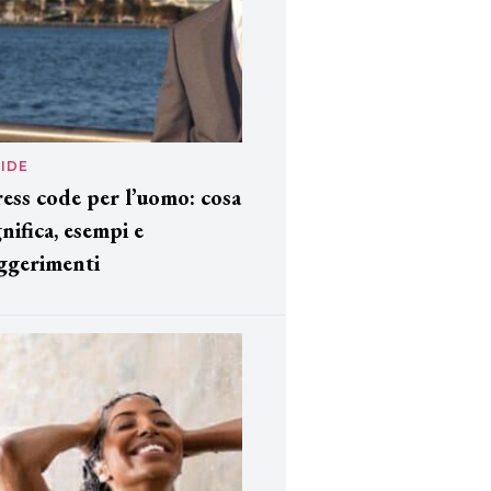
IDE
ess code per l’uomo: cosa
gnifica, esempi e
ggerimenti