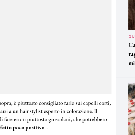
GU
Ca
ta
mi
sopra, è piuttosto consigliato farlo sui capelli corti,
si a un hair stylist esperto in colorazione. Il
di fare errori piuttosto grossolani, che potrebbero
ffetto poco positivo
…