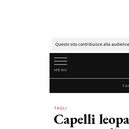
Tagli
Colori
Questo sito contribuisce alla audience
Vai al contenuto
Guide
MENU
Bellezza
TA
Lifestyle
TAGLI
Capelli leopa
News