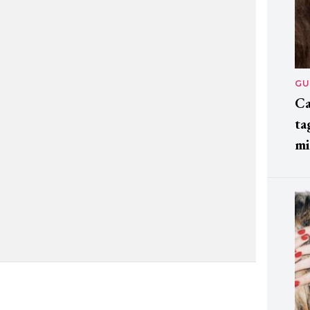
GU
Ca
ta
mi