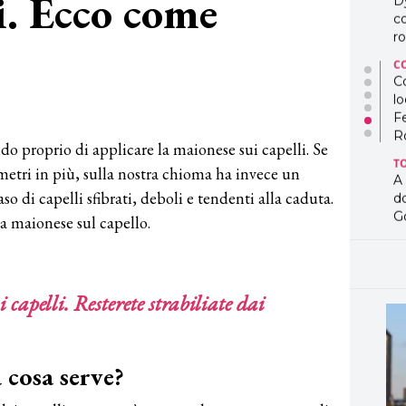
li. Ecco come
D
co
ro
C
Co
lo
F
R
o proprio di applicare la maionese sui capelli. Se
T
imetri in più, sulla nostra chioma ha invece un
A
o di capelli sfibrati, deboli e tendenti alla caduta.
d
G
a maionese sul capello.
T
L
in
 capelli. Resterete strabiliate dai
so
pr
D
D
a cosa serve?
co
pe
og