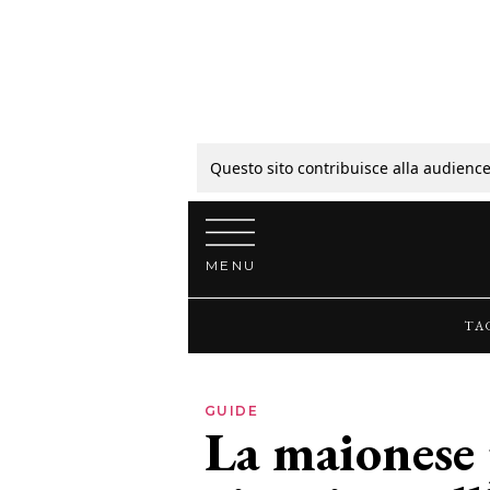
Tagli
Colori
Questo sito contribuisce alla audience
Vai al contenuto
Guide
MENU
Bellezza
TA
Lifestyle
GUIDE
La maionese 
News