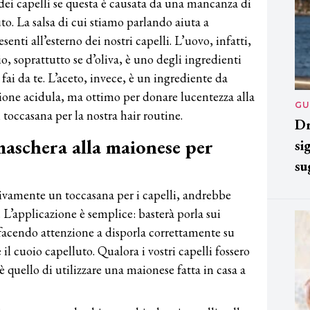
dei capelli se questa è causata da una mancanza di
to. La salsa di cui stiamo parlando aiuta a
senti all’esterno dei nostri capelli. L’uovo, infatti,
io, soprattutto se d’oliva, è uno degli ingredienti
 fai da te. L’aceto, invece, è un ingrediente da
ione acidula, ma ottimo per donare lucentezza alla
GU
occasana per la nostra hair routine.
Dr
aschera alla maionese per
si
su
ivamente un toccasana per i capelli, andrebbe
. L’applicazione è semplice: basterà porla sui
 facendo attenzione a disporla correttamente su
e il cuoio capelluto. Qualora i vostri capelli fossero
è quello di utilizzare una maionese fatta in casa a