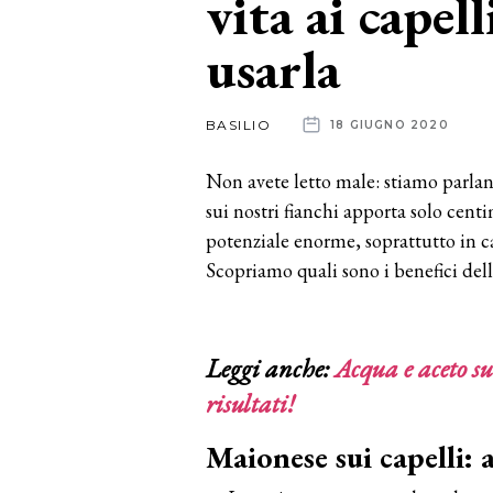
vita ai capel
usarla
News
dalle
BASILIO
18 GIUGNO 2020
aziende
Non avete letto male: stiamo parland
sui nostri fianchi apporta solo cent
potenziale enorme, soprattutto in cas
Scopriamo quali sono i benefici dell
Leggi anche:
Acqua e aceto sui
risultati!
Maionese sui capelli: 