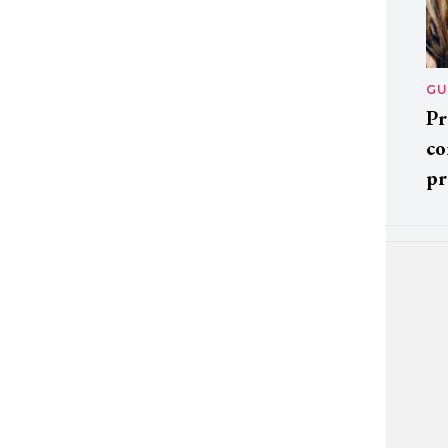
GU
Pr
co
pr