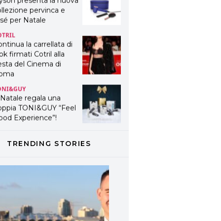
yson presenta la nuova
llezione pervinca e
sé per Natale
OTRIL
ntinua la carrellata di
ok firmati Cotril alla
esta del Cinema di
oma
ONI&GUY
 Natale regala una
oppia TONI&GUY “Feel
ood Experience”!
ONI&GUY
ABEL.M lancia la sua
TRENDING STORIES
novativa ed eco-
stenibile linea di
odotti professionali
AVINES
avines presenta
fanetti beauty preziosi
r un regalo adatto ad
ni capello