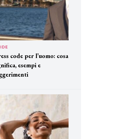
IDE
ess code per l’uomo: cosa
gnifica, esempi e
ggerimenti