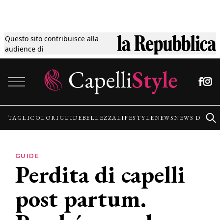
Questo sito contribuisce alla
Tagli
audience di
Vai al contenuto
Colori
Guide
TAGLI
COLORI
GUIDE
BELLEZZA
LIFESTYLE
NEWS
NEWS DALLE
Bellezza
GUIDE
Perdita di capelli
Lifestyle
post partum.
News