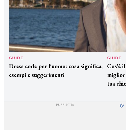
GUIDE
GUID
Dress code per l’uomo: cosa significa,
Cos'è
esempi e suggerimenti
miglio
tua c