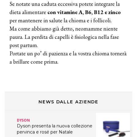
Se notate una caduta eccessiva potete integrare la
A Natale regala una doppia
TONI&GUY “Feel Good Experience”!
dieta alimentare
con vitamine A, B6, B12 e zinco
per mantenere in salute la chioma e i follicoli.
TONI&GUY
Ma come abbiamo già detto, neomamme niente
LABEL.M lancia la sua innovativa ed
paura. La perdita di capelli è fisiologica nella fase
eco-sostenibile linea di prodotti
professionali
post partum.
Portate un po’ di pazienza e la vostra chioma tornerà
DAVINES
a brillare come prima.
Davines presenta cofanetti beauty
preziosi per un regalo adatto ad
ogni capello
COSMOPROF WORLDWIDE BOLOGNA
Cosmprof Worldwide Bologna
presenta THE BEAUTY &
WELLNESS CONGRESS 2022: I
NEWS DALLE AZIENDE
TEMI
DYSON
Dyson presenta la nuova collezione
pervinca e rosé per Natale