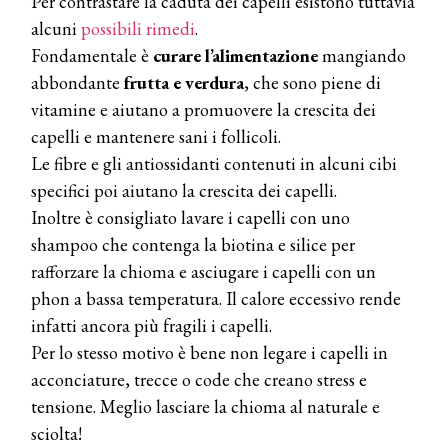
Per contrastare la caduta dei capelli esistono tuttavia
alcuni
possibili rimedi
.
Fondamentale è
curare l’alimentazione
mangiando
abbondante
frutta e verdura
, che sono piene di
vitamine e aiutano a promuovere la crescita dei
COSMOPROF WORLDWIDE BOLOGNA
capelli e mantenere sani i follicoli.
Cosmprof Worldwide Bologna
Le fibre e gli antiossidanti contenuti in alcuni cibi
presenta THE BEAUTY &
WELLNESS CONGRESS 2022: I
specifici poi aiutano la crescita dei capelli.
TEMI
Inoltre è consigliato lavare i capelli con uno
shampoo che contenga la biotina e silice per
DYSON
Dyson presenta la nuova collezione
rafforzare la chioma e asciugare i capelli con un
pervinca e rosé per Natale
phon a bassa temperatura. Il calore eccessivo rende
infatti ancora più fragili i capelli.
COTRIL
Per lo stesso motivo è bene non legare i capelli in
Continua la carrellata di look firmati
acconciature, trecce o code che creano stress e
Cotril alla Festa del Cinema di Roma
tensione. Meglio lasciare la chioma al naturale e
sciolta!
TONI&GUY