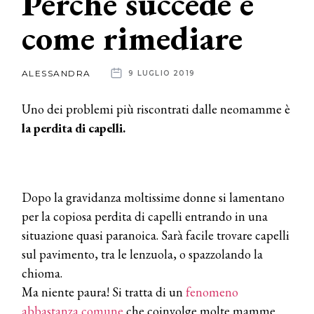
Perché succede e
come rimediare
News
dalle
ALESSANDRA
9 LUGLIO 2019
aziende
Uno dei problemi più riscontrati dalle neomamme è
la perdita di capelli.
Dopo la gravidanza moltissime donne si lamentano
per la copiosa perdita di capelli entrando in una
situazione quasi paranoica. Sarà facile trovare capelli
sul pavimento, tra le lenzuola, o spazzolando la
chioma.
Ma niente paura! Si tratta di un
fenomeno
abbastanza comune
che coinvolge molte mamme