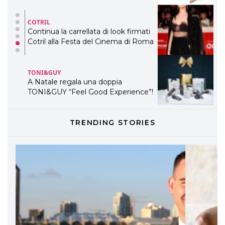
COTRIL
Continua la carrellata di look firmati
Cotril alla Festa del Cinema di Roma
TONI&GUY
A Natale regala una doppia
TONI&GUY “Feel Good Experience”!
TONI&GUY
TRENDING STORIES
LABEL.M lancia la sua innovativa ed
eco-sostenibile linea di prodotti
professionali
DAVINES
Davines presenta cofanetti beauty
preziosi per un regalo adatto ad
ogni capello