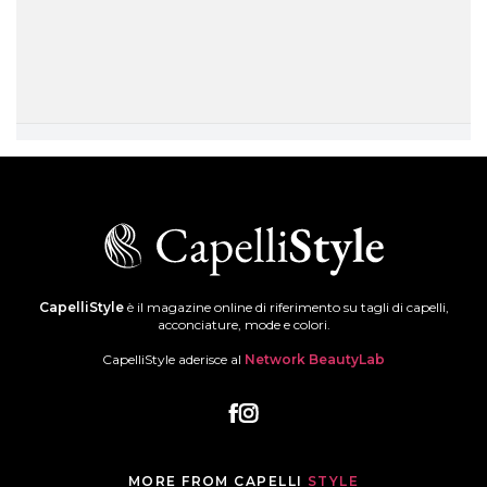
CapelliStyle
è il magazine online di riferimento su tagli di capelli,
acconciature, mode e colori.
CapelliStyle aderisce al
Network BeautyLab
MORE FROM CAPELLI
STYLE