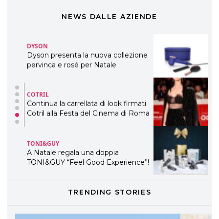
presenta THE BEAUTY &
WELLNESS CONGRESS 2022: I
NEWS DALLE AZIENDE
TEMI
DYSON
Dyson presenta la nuova collezione
pervinca e rosé per Natale
COTRIL
Continua la carrellata di look firmati
Cotril alla Festa del Cinema di Roma
TONI&GUY
A Natale regala una doppia
TONI&GUY “Feel Good Experience”!
TONI&GUY
TRENDING STORIES
LABEL.M lancia la sua innovativa ed
eco-sostenibile linea di prodotti
professionali