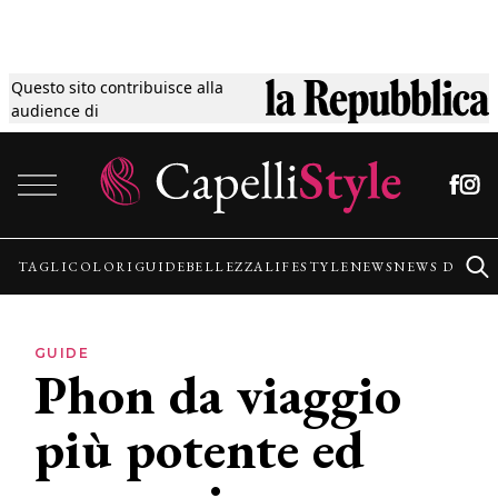
Questo sito contribuisce alla
Tagli
audience di
Vai al contenuto
Colori
Guide
TAGLI
COLORI
GUIDE
BELLEZZA
LIFESTYLE
NEWS
NEWS DALLE
Bellezza
GUIDE
Phon da viaggio
Lifestyle
più potente ed
News