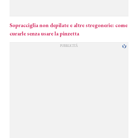
Sopracciglia non depilate e altre stregonerie: come
curarle senza usare la pinzetta
COSMOPROF WORLDWIDE BOLOGNA
Cosmprof Worldwide Bologna
presenta THE BEAUTY &
WELLNESS CONGRESS 2022: I
TEMI
DYSON
Dyson presenta la nuova collezione
pervinca e rosé per Natale