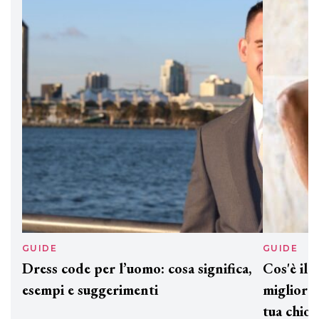
DAVINES
Davines presenta cofanetti beauty
preziosi per un regalo adatto ad
ogni capello
GUIDE
GUID
Dress code per l’uomo: cosa significa,
Cos'è
esempi e suggerimenti
miglio
tua c