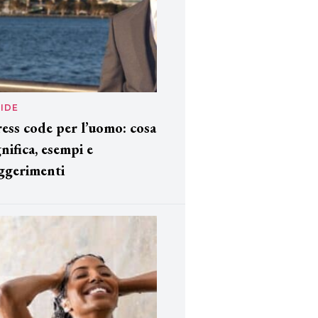
IDE
ess code per l’uomo: cosa
gnifica, esempi e
ggerimenti