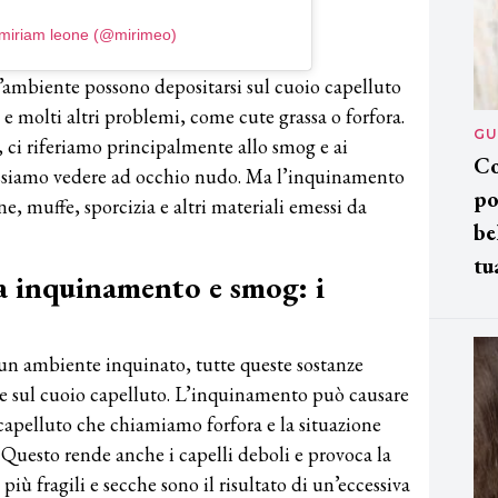
 miriam leone (@mirimeo)
l’ambiente possono depositarsi sul cuoio capelluto
 e molti altri problemi, come cute grassa o forfora.
GU
i riferiamo principalmente allo smog e ai
Co
ssiamo vedere ad occhio nudo. Ma l’inquinamento
po
ne, muffe, sporcizia e altri materiali emessi da
be
tu
da inquinamento e smog: i
un ambiente inquinato, tutte queste sostanze
i e sul cuoio capelluto. L’inquinamento può causare
apelluto che chiamiamo forfora e la situazione
 Questo rende anche i capelli deboli e provoca la
iù fragili e secche sono il risultato di un’eccessiva