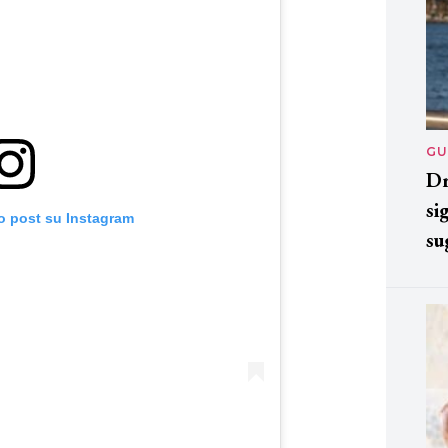
GU
Dr
si
o post su Instagram
su