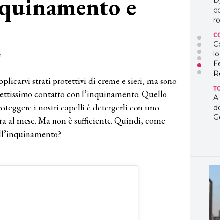
nquinamento e
D
co
ro
C
Co
lo
2
F
R
plicarvi strati protettivi di creme e sieri, ma sono
T
trettissimo contatto con l’inquinamento. Quello
A
oteggere i nostri capelli è detergerli con uno
d
G
a al mese. Ma non è sufficiente. Quindi, come
all’inquinamento?
T
L
in
so
pr
D
D
co
pe
og