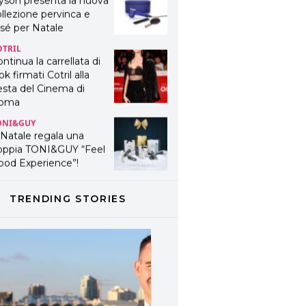
yson presenta la nuova
llezione pervinca e
sé per Natale
OTRIL
ntinua la carrellata di
ok firmati Cotril alla
esta del Cinema di
oma
ONI&GUY
 Natale regala una
oppia TONI&GUY “Feel
ood Experience”!
ONI&GUY
ABEL.M lancia la sua
TRENDING STORIES
novativa ed eco-
stenibile linea di
odotti professionali
AVINES
avines presenta
fanetti beauty preziosi
r un regalo adatto ad
ni capello