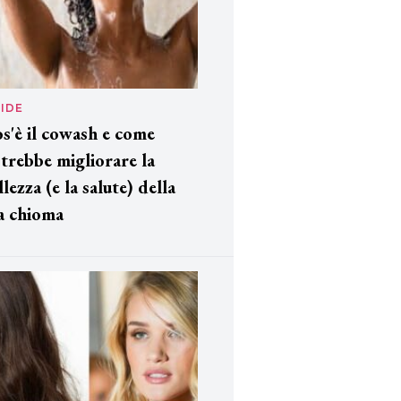
IDE
s'è il cowash e come
trebbe migliorare la
llezza (e la salute) della
a chioma