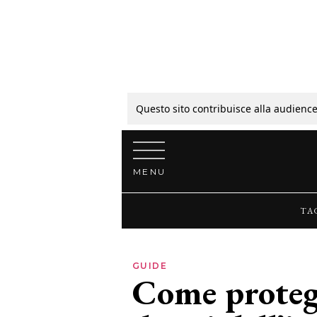
Tagli
Colori
Questo sito contribuisce alla audience
Vai al contenuto
Guide
MENU
Bellezza
TA
Lifestyle
GUIDE
Come protegg
News