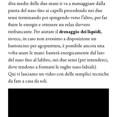
dita medie delle due mani si va a massaggiare dalla
punta del naso fino ai capelli procedendo nei due
sensi terminando poi spingendo verso l’altro, per far
fluire le energie e ottenere un relax davvero
rinfrancante. Per aiutare il
drenaggio dei liquidi
,
invece, in caso non avessimo a disposizione un
COSMOPROF WORLDWIDE BOLOGNA
Cosmprof Worldwide Bologna
bastoncino per agopuntura, è possibile ancora una
presenta THE BEAUTY &
volta usare le mani: basterà energicamente dal lato
WELLNESS CONGRESS 2022: I
del naso fino al labbro, nei due sensi (per intenderci,
TEMI
dove tendono a formarsi le rughe naso-labiali).
DYSON
Qui vi lasciamo un video con delle semplici tecniche
Dyson presenta la nuova collezione
da fare a casa da soli.
pervinca e rosé per Natale
COTRIL
Continua la carrellata di look firmati
Cotril alla Festa del Cinema di Roma