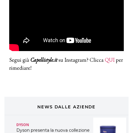
TONI&GUY
A Natale regala una doppia
TONI&GUY “Feel Good Experience”!
TONI&GUY
LABEL.M lancia la sua innovativa ed
eco-sostenibile linea di prodotti
professionali
Segui già
Capellistyle.it
su Instagram? Clicca
QUI
per
DAVINES
rimediare!
Davines presenta cofanetti beauty
preziosi per un regalo adatto ad
ogni capello
COSMOPROF WORLDWIDE BOLOGNA
Cosmprof Worldwide Bologna
presenta THE BEAUTY &
WELLNESS CONGRESS 2022: I
NEWS DALLE AZIENDE
TEMI
DYSON
Dyson presenta la nuova collezione