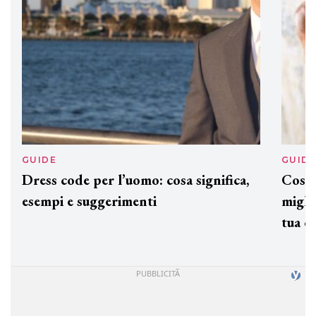
GUIDE
GUID
Dress code per l’uomo: cosa significa,
Cos'è
esempi e suggerimenti
miglio
tua c