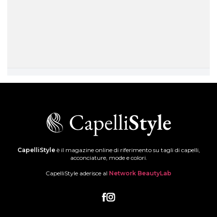
CapelliStyle
è il magazine online di riferimento su tagli di capelli,
acconciature, mode e colori.
CapelliStyle aderisce al
Network BeautyLab