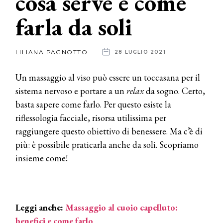
cosa serve e come
farla da soli
News
dalle
LILIANA PAGNOTTO
28 LUGLIO 2021
aziende
Un massaggio al viso può essere un toccasana per il
sistema nervoso e portare a un
relax
da sogno. Certo,
basta sapere come farlo. Per questo esiste la
riflessologia facciale, risorsa utilissima per
raggiungere questo obiettivo di benessere. Ma c’è di
più: è possibile praticarla anche da soli. Scopriamo
insieme come!
Leggi anche:
Massaggio al cuoio capelluto:
benefici e come farlo