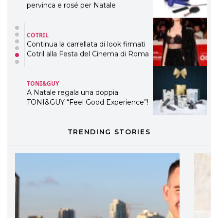
pervinca e rosé per Natale
COTRIL
Continua la carrellata di look firmati
Cotril alla Festa del Cinema di Roma
TONI&GUY
A Natale regala una doppia
TONI&GUY “Feel Good Experience”!
TONI&GUY
TRENDING STORIES
LABEL.M lancia la sua innovativa ed
eco-sostenibile linea di prodotti
professionali
DAVINES
Davines presenta cofanetti beauty
preziosi per un regalo adatto ad
ogni capello