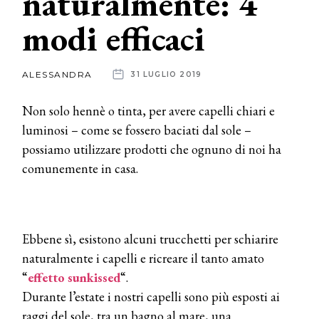
naturalmente: 4
modi efficaci
News
dalle
ALESSANDRA
31 LUGLIO 2019
aziende
Non solo hennè o tinta, per avere capelli chiari e
luminosi – come se fossero baciati dal sole –
possiamo utilizzare prodotti che ognuno di noi ha
comunemente in casa.
Ebbene sì, esistono alcuni trucchetti per schiarire
naturalmente i capelli e ricreare il tanto amato
“
effetto sunkissed
“.
Durante l’estate i nostri capelli sono più esposti ai
raggi del sole, tra un bagno al mare, una