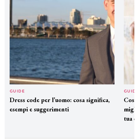
preziosi per un regalo adatto ad
ogni capello
GUIDE
GUID
Dress code per l’uomo: cosa significa,
Cos'è
esempi e suggerimenti
miglio
tua c