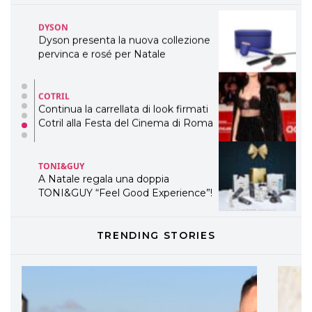
DYSON
Dyson presenta la nuova collezione
pervinca e rosé per Natale
COTRIL
Continua la carrellata di look firmati
Cotril alla Festa del Cinema di Roma
TONI&GUY
A Natale regala una doppia
TONI&GUY “Feel Good Experience”!
TONI&GUY
TRENDING STORIES
LABEL.M lancia la sua innovativa ed
eco-sostenibile linea di prodotti
professionali
DAVINES
Davines presenta cofanetti beauty