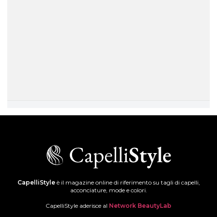
CapelliStyle
è il magazine online di riferimento su tagli di capelli,
acconciature, mode e colori.
CapelliStyle aderisce al
Network BeautyLab