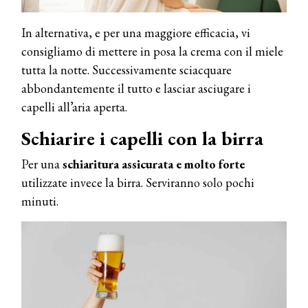
In alternativa, e per una maggiore efficacia, vi
consigliamo di mettere in posa la crema con il miele
tutta la notte. Successivamente sciacquare
abbondantemente il tutto e lasciar asciugare i
capelli all’aria aperta.
Schiarire i capelli con la birra
COSMOPROF WORLDWIDE BOLOGNA
Per una
schiaritura assicurata e molto forte
Cosmprof Worldwide Bologna
presenta THE BEAUTY &
utilizzate invece la birra. Serviranno solo pochi
WELLNESS CONGRESS 2022: I
minuti.
TEMI
DYSON
Dyson presenta la nuova collezione
pervinca e rosé per Natale
COTRIL