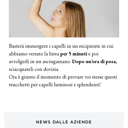
Continua la carrellata di look firmati
Cotril alla Festa del Cinema di Roma
TONI&GUY
A Natale regala una doppia
TONI&GUY “Feel Good Experience”!
Basterà immergere i capelli in un recipiente in cui
TONI&GUY
abbiamo versato la birra
per 5 minuti
e poi
LABEL.M lancia la sua innovativa ed
avvolgerli in un asciugamano.
Dopo un’ora di posa
,
eco-sostenibile linea di prodotti
professionali
sciacquateli con dovizia.
Ora è giunto il momento di provare voi stesse questi
DAVINES
trucchetti per capelli luminosi e splendenti!
Davines presenta cofanetti beauty
preziosi per un regalo adatto ad
ogni capello
COSMOPROF WORLDWIDE BOLOGNA
Cosmprof Worldwide Bologna
presenta THE BEAUTY &
WELLNESS CONGRESS 2022: I
NEWS DALLE AZIENDE
TEMI