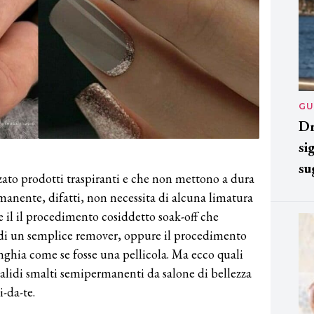
GU
Dr
si
su
zato prodotti traspiranti e che non mettono a dura
anente, difatti, non necessita di alcuna limatura
ne il il procedimento cosiddetto soak-off che
o di un semplice remover, oppure il procedimento
’unghia come se fosse una pellicola. Ma ecco quali
validi smalti semipermanenti da salone di bellezza
i-da-te.