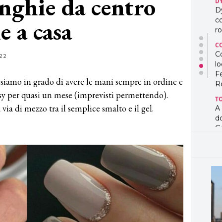
nghie da centro
D
co
e a casa
ro
C
Co
lo
22
F
R
siamo in grado di avere le mani sempre in ordine e
T
ssy per quasi un mese (imprevisti permettendo).
A
 via di mezzo tra il semplice smalto e il gel.
d
G
T
L
in
so
pr
D
D
co
pe
og