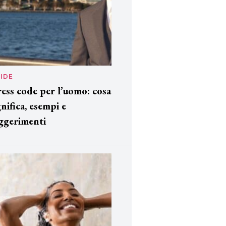
IDE
ess code per l’uomo: cosa
gnifica, esempi e
ggerimenti