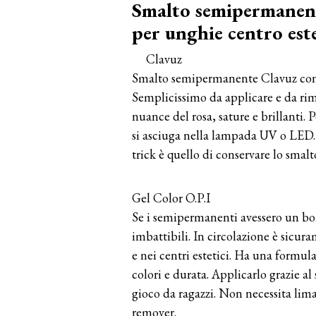
Smalto semipermanente
per unghie centro est
Clavuz
Smalto semipermanente Clavuz con co
Semplicissimo da applicare e da rim
nuance del rosa, sature e brillanti. 
si asciuga nella lampada UV o LED.
trick è quello di conservare lo smalt
Gel Color O.P.I
Se i semipermanenti avessero un bom
imbattibili. In circolazione è sicura
e nei centri estetici. Ha una formul
colori e durata. Applicarlo grazie a
gioco da ragazzi. Non necessita lima
remover.