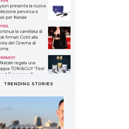
yson presenta la nuova
llezione pervinca e
sé per Natale
OTRIL
ntinua la carrellata di
ok firmati Cotril alla
esta del Cinema di
oma
ONI&GUY
 Natale regala una
oppia TONI&GUY “Feel
ood Experience”!
ONI&GUY
ABEL.M lancia la sua
TRENDING STORIES
novativa ed eco-
stenibile linea di
odotti professionali
AVINES
avines presenta
fanetti beauty preziosi
r un regalo adatto ad
ni capello