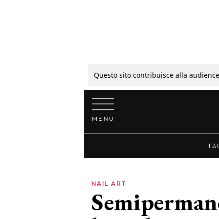
Tagli
Colori
Questo sito contribuisce alla audience
Vai al contenuto
Guide
MENU
Bellezza
TA
Lifestyle
NAIL ART
Semipermanen
News