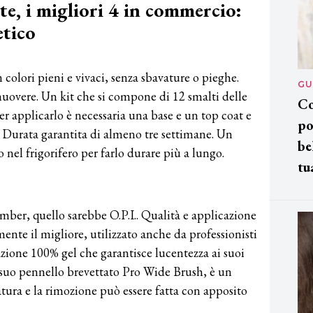
, i migliori 4 in commercio:
etico
lori pieni e vivaci, senza sbavature o pieghe.
GU
uovere. Un kit che si compone di 12 smalti delle
Co
Per applicarlo è necessaria una base e un top coat e
po
 Durata garantita di almeno tre settimane. Un
be
o nel frigorifero per farlo durare più a lungo.
tu
ber, quello sarebbe O.P.I.. Qualità e applicazione
mente il migliore, utilizzato anche da professionisti
azione 100% gel che garantisce lucentezza ai suoi
l suo pennello brevettato Pro Wide Brush, è un
tura e la rimozione può essere fatta con apposito