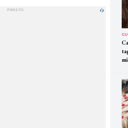
GU
Ca
ta
mi