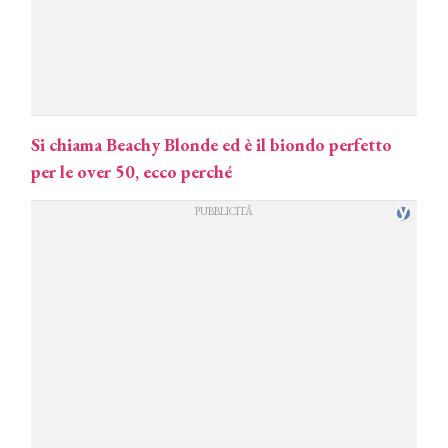
Si chiama Beachy Blonde ed è il biondo perfetto
per le over 50, ecco perché
COSMOPROF WORLDWIDE BOLOGNA
Cosmprof Worldwide Bologna
presenta THE BEAUTY &
WELLNESS CONGRESS 2022: I
TEMI