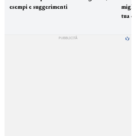
esempi e suggerimenti
miglio
tua c