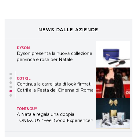
ogni capello
COSMOPROF WORLDWIDE BOLOGNA
Cosmprof Worldwide Bologna
presenta THE BEAUTY &
WELLNESS CONGRESS 2022: I
NEWS DALLE AZIENDE
TEMI
DYSON
Dyson presenta la nuova collezione
pervinca e rosé per Natale
COTRIL
Continua la carrellata di look firmati
Cotril alla Festa del Cinema di Roma
TONI&GUY
A Natale regala una doppia
TONI&GUY “Feel Good Experience”!
TONI&GUY