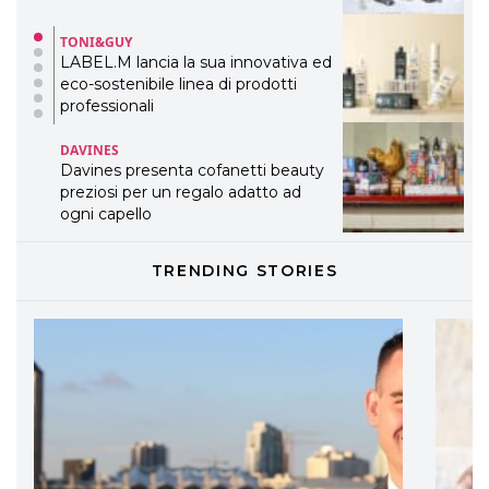
TONI&GUY
LABEL.M lancia la sua innovativa ed
eco-sostenibile linea di prodotti
professionali
DAVINES
Davines presenta cofanetti beauty
preziosi per un regalo adatto ad
ogni capello
COSMOPROF WORLDWIDE BOLOGNA
Cosmprof Worldwide Bologna
presenta THE BEAUTY &
TRENDING STORIES
WELLNESS CONGRESS 2022: I
TEMI
DYSON
Dyson presenta la nuova collezione
pervinca e rosé per Natale
COTRIL
Continua la carrellata di look firmati