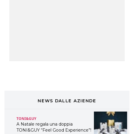
COSMOPROF WORLDWIDE BOLOGNA
Cosmprof Worldwide Bologna
presenta THE BEAUTY &
WELLNESS CONGRESS 2022: I
TEMI
DYSON
Dyson presenta la nuova collezione
pervinca e rosé per Natale
COTRIL
Continua la carrellata di look firmati
Cotril alla Festa del Cinema di Roma
NEWS DALLE AZIENDE
TONI&GUY
A Natale regala una doppia
TONI&GUY “Feel Good Experience”!