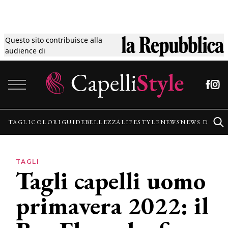
Questo sito contribuisce alla
Tagli
audience di
Vai al contenuto
Colori
Guide
TAGLI
COLORI
GUIDE
BELLEZZA
LIFESTYLE
NEWS
NEWS DALLE
Bellezza
TAGLI
Tagli capelli uomo
Lifestyle
primavera 2022: il
News