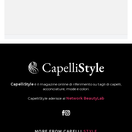
CapelliStyle
è il magazine online di riferimento su tagli di capelli,
acconciature, mode e colori.
CapelliStyle aderisce al
Network BeautyLab
MORE FROM CAPELLI
STYLE