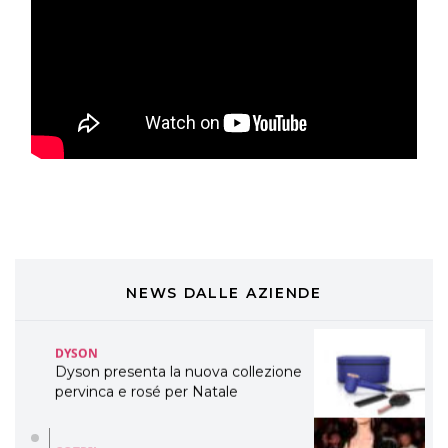
TONI&GUY
LABEL.M lancia la sua innovativa ed
eco-sostenibile linea di prodotti
professionali
DAVINES
Davines presenta cofanetti beauty
preziosi per un regalo adatto ad
ogni capello
COSMOPROF WORLDWIDE BOLOGNA
Cosmprof Worldwide Bologna
presenta THE BEAUTY &
WELLNESS CONGRESS 2022: I
NEWS DALLE AZIENDE
TEMI
DYSON
Dyson presenta la nuova collezione
pervinca e rosé per Natale