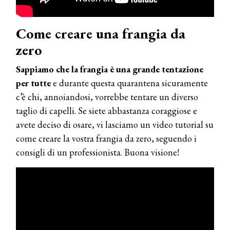
Come creare una frangia da
COSMOPROF WORLDWIDE BOLOGNA
zero
Cosmprof Worldwide Bologna
presenta THE BEAUTY &
Sappiamo che la frangia è una grande tentazione
WELLNESS CONGRESS 2022: I
per tutte
e durante questa quarantena sicuramente
TEMI
c’è chi, annoiandosi, vorrebbe tentare un diverso
DYSON
taglio di capelli. Se siete abbastanza coraggiose e
Dyson presenta la nuova collezione
avete deciso di osare, vi lasciamo un video tutorial su
pervinca e rosé per Natale
come creare la vostra frangia da zero, seguendo i
consigli di un professionista. Buona visione!
COTRIL
Continua la carrellata di look firmati
Cotril alla Festa del Cinema di Roma
TONI&GUY
A Natale regala una doppia
TONI&GUY “Feel Good Experience”!