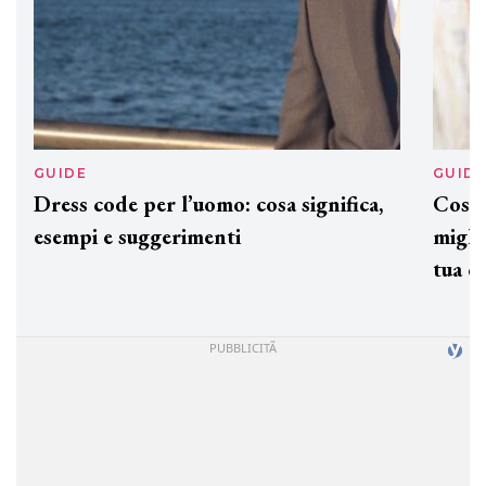
GUIDE
GUID
Dress code per l’uomo: cosa significa,
Cos'è
esempi e suggerimenti
miglio
tua c