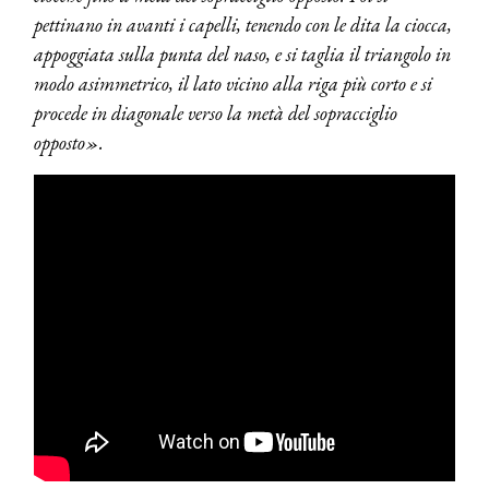
pettinano in avanti i capelli, tenendo con le dita la ciocca,
appoggiata sulla punta del naso, e si taglia il triangolo in
modo asimmetrico, il lato vicino alla riga più corto e si
procede in diagonale verso la metà del sopracciglio
opposto».