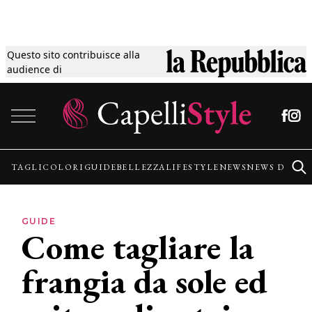
Questo sito contribuisce alla
Tagli
audience di
Vai al contenuto
Colori
Guide
TAGLI
COLORI
GUIDE
BELLEZZA
LIFESTYLE
NEWS
NEWS DALLE
Bellezza
GUIDE
Come tagliare la
Lifestyle
frangia da sole ed
News