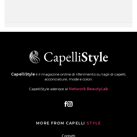
CapelliStyle
è il magazine online di riferimento su tagli di capelli,
acconciature, mode e colori.
CapelliStyle aderisce al
Network BeautyLab
MORE FROM CAPELLI
STYLE
Contatti