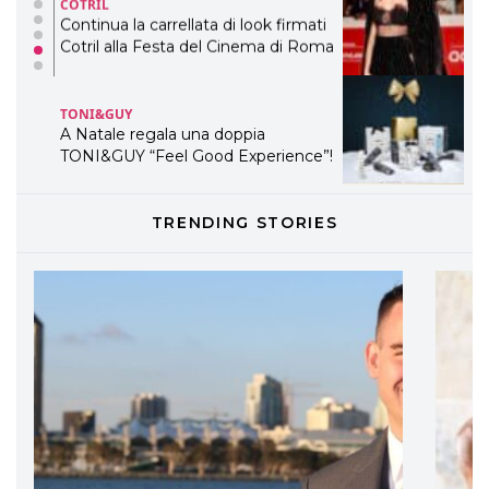
COTRIL
Continua la carrellata di look firmati
Cotril alla Festa del Cinema di Roma
TONI&GUY
A Natale regala una doppia
TONI&GUY “Feel Good Experience”!
TONI&GUY
TRENDING STORIES
LABEL.M lancia la sua innovativa ed
eco-sostenibile linea di prodotti
professionali
DAVINES
Davines presenta cofanetti beauty
preziosi per un regalo adatto ad
ogni capello