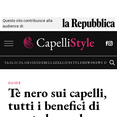
Questo sito contribuisce alla
Tagli
audience di
Vai al contenuto
Colori
Guide
TAGLI
COLORI
GUIDE
BELLEZZA
LIFESTYLE
NEWS
NEWS DALLE
Bellezza
GUIDE
Tè nero sui capelli,
Lifestyle
tutti i benefici di
News