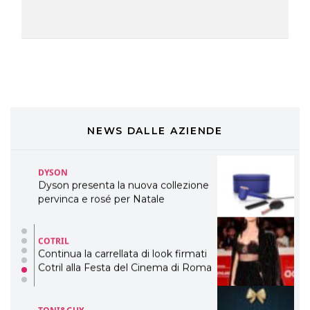
DAVINES
Davines presenta cofanetti beauty
preziosi per un regalo adatto ad
ogni capello
COSMOPROF WORLDWIDE BOLOGNA
Cosmprof Worldwide Bologna
presenta THE BEAUTY &
WELLNESS CONGRESS 2022: I
NEWS DALLE AZIENDE
TEMI
DYSON
Dyson presenta la nuova collezione
pervinca e rosé per Natale
COTRIL
Continua la carrellata di look firmati
Cotril alla Festa del Cinema di Roma
TONI&GUY