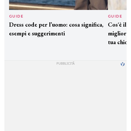
GUIDE
GUID
Dress code per l’uomo: cosa significa,
Cos'è
esempi e suggerimenti
miglio
tua c