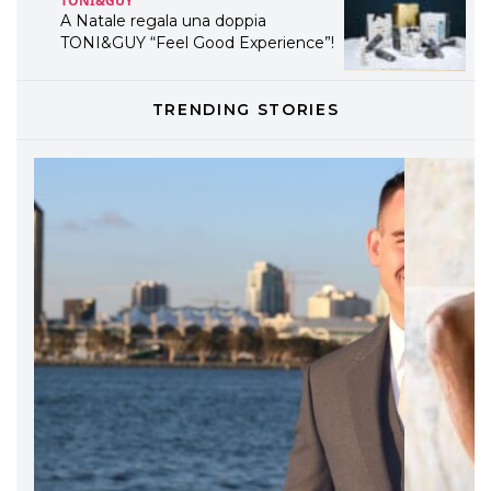
A Natale regala una doppia
TONI&GUY “Feel Good Experience”!
TONI&GUY
TRENDING STORIES
LABEL.M lancia la sua innovativa ed
eco-sostenibile linea di prodotti
professionali
DAVINES
Davines presenta cofanetti beauty
preziosi per un regalo adatto ad
ogni capello