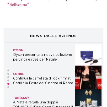
DAVINES
“Bellissima”
Davines presenta cofanetti beauty
preziosi per un regalo adatto ad
ogni capello
COSMOPROF WORLDWIDE BOLOGNA
Cosmprof Worldwide Bologna
presenta THE BEAUTY &
WELLNESS CONGRESS 2022: I
NEWS DALLE AZIENDE
TEMI
DYSON
Dyson presenta la nuova collezione
pervinca e rosé per Natale
COTRIL
Continua la carrellata di look firmati
Cotril alla Festa del Cinema di Roma
TONI&GUY
A Natale regala una doppia
TONI&GUY “Feel Good Experience”!