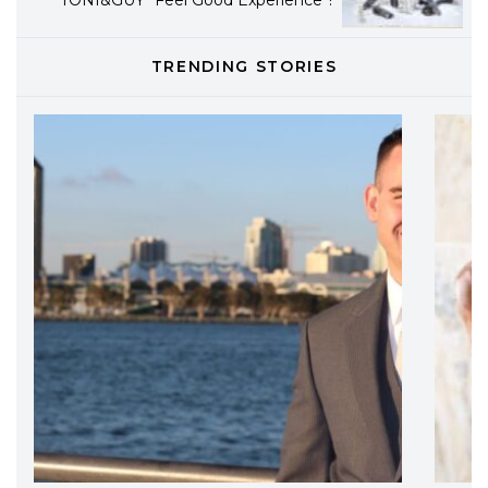
TONI&GUY
TRENDING STORIES
LABEL.M lancia la sua innovativa ed
eco-sostenibile linea di prodotti
professionali
DAVINES
Davines presenta cofanetti beauty
preziosi per un regalo adatto ad
ogni capello