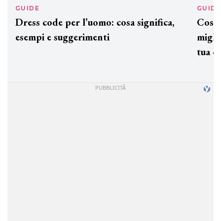
GUIDE
GUID
Dress code per l’uomo: cosa significa,
Cos'è
esempi e suggerimenti
miglio
tua c