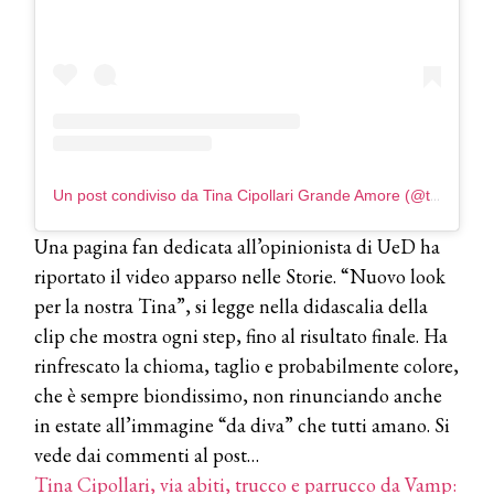
WELLNESS CONGRESS 2022: I
TEMI
DYSON
Dyson presenta la nuova collezione
pervinca e rosé per Natale
COTRIL
Un post condiviso da Tina Cipollari Grande Amore (@tinacipollarigrandeamore)
Continua la carrellata di look firmati
Cotril alla Festa del Cinema di Roma
Una pagina fan dedicata all’opinionista di UeD ha
riportato il video apparso nelle Storie. “Nuovo look
TONI&GUY
per la nostra Tina”, si legge nella didascalia della
A Natale regala una doppia
TONI&GUY “Feel Good Experience”!
clip che mostra ogni step, fino al risultato finale. Ha
rinfrescato la chioma, taglio e probabilmente colore,
TONI&GUY
che è sempre biondissimo, non rinunciando anche
LABEL.M lancia la sua innovativa ed
in estate all’immagine “da diva” che tutti amano. Si
eco-sostenibile linea di prodotti
professionali
vede dai commenti al post…
Tina Cipollari, via abiti, trucco e parrucco da Vamp: