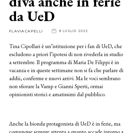
diva anche in ferie
da UeD
News
dalle
FLAVIACAPELLI
8 LUGLIO 2022
aziende
Tina Cipollari è un’istituzione per i fan di UeD, che
escludono a priori l’ipotesi di non rivederla in studio
a settembre. Il programma di Maria De Filippi è in
vacanza e in queste settimane non si fa che parlare di
addii, conferme e nuovi arrivi. Ma le voci sembrano
non sfiorare la Vamp e Gianni Sperti, ormai
opinionisti storici e amatissimi dal pubblico.
Anche la bionda protagonista di UeD è in ferie, ma
comunque sempre attenta a quanto accade intorno a