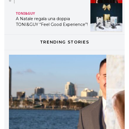
TONI&GUY
A Natale regala una doppia
TONI&GUY “Feel Good Experience”!
TONI&GUY
TRENDING STORIES
LABEL.M lancia la sua innovativa ed
eco-sostenibile linea di prodotti
professionali
DAVINES
Davines presenta cofanetti beauty
preziosi per un regalo adatto ad
ogni capello