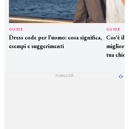
GUIDE
GUID
Dress code per l’uomo: cosa significa,
Cos'è
esempi e suggerimenti
miglio
tua c