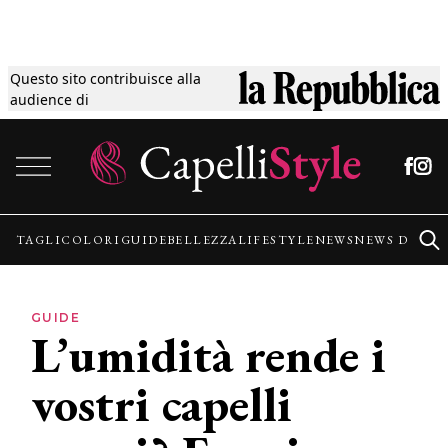
Questo sito contribuisce alla
Tagli
audience di
Vai al contenuto
Colori
Guide
TAGLI
COLORI
GUIDE
BELLEZZA
LIFESTYLE
NEWS
NEWS DALLE
Bellezza
GUIDE
L’umidità rende i
Lifestyle
vostri capelli
News