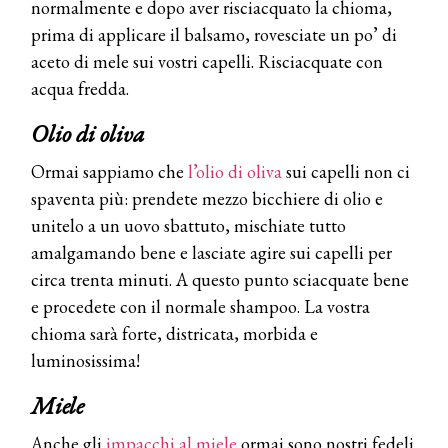
normalmente e dopo aver risciacquato la chioma,
COSMOPROF WORLDWIDE BOLOGNA
prima di applicare il balsamo, rovesciate un po’ di
Cosmprof Worldwide Bologna
aceto di mele sui vostri capelli. Risciacquate con
presenta THE BEAUTY &
acqua fredda.
WELLNESS CONGRESS 2022: I
TEMI
Olio di oliva
DYSON
Dyson presenta la nuova collezione
Ormai sappiamo che
l’olio di oliva
sui capelli non ci
pervinca e rosé per Natale
spaventa più: prendete mezzo bicchiere di olio e
unitelo a un uovo sbattuto, mischiate tutto
COTRIL
amalgamando bene e lasciate agire sui capelli per
Continua la carrellata di look firmati
circa trenta minuti. A questo punto sciacquate bene
Cotril alla Festa del Cinema di Roma
e procedete con il normale shampoo. La vostra
chioma sarà forte, districata, morbida e
TONI&GUY
luminosissima!
A Natale regala una doppia
TONI&GUY “Feel Good Experience”!
Miele
TONI&GUY
Anche gli
impacchi al miele
ormai sono nostri fedeli