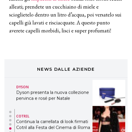
LABEL.M lancia la sua innovativa ed
alleati; prendete un cucchiaino di miele e
eco-sostenibile linea di prodotti
professionali
scioglietelo dentro un litro d’acqua, poi versatelo sui
capelli già lavati e risciacquate. A questo punto
DAVINES
averete capelli morbidi, lisci e super profumati!
Davines presenta cofanetti beauty
preziosi per un regalo adatto ad
ogni capello
COSMOPROF WORLDWIDE BOLOGNA
Cosmprof Worldwide Bologna
presenta THE BEAUTY &
WELLNESS CONGRESS 2022: I
NEWS DALLE AZIENDE
TEMI
DYSON
Dyson presenta la nuova collezione
pervinca e rosé per Natale
COTRIL
Continua la carrellata di look firmati
Cotril alla Festa del Cinema di Roma