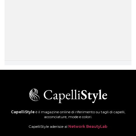
CapelliStyle
è il magazine online di riferimento su tagli di capelli,
acconciature, mode e colori.
CapelliStyle aderisce al
Network BeautyLab