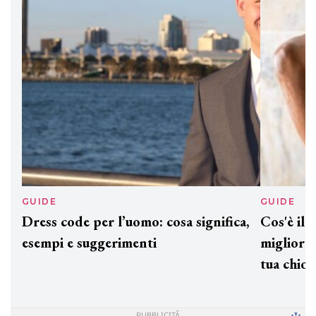
preziosi per un regalo adatto ad
ogni capello
GUIDE
GUID
Dress code per l’uomo: cosa significa,
Cos'è
esempi e suggerimenti
miglio
tua c