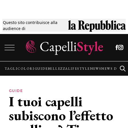
Questo sito contribuisce alla
Tagli
audience di
Vai al contenuto
Colori
Guide
TAGLI
COLORI
GUIDE
BELLEZZA
LIFESTYLE
NEWS
NEWS DALLE
Bellezza
GUIDE
I tuoi capelli
Lifestyle
subiscono l’effetto
News