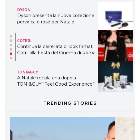
DYSON
Dyson presenta la nuova collezione
pervinca e rosé per Natale
COTRIL
Continua la carrellata di look firmati
Cotril alla Festa del Cinema di Roma
TONI&GUY
A Natale regala una doppia
TONI&GUY “Feel Good Experience”!
TONI&GUY
TRENDING STORIES
LABEL.M lancia la sua innovativa ed
eco-sostenibile linea di prodotti
professionali
DAVINES
Davines presenta cofanetti beauty