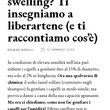
swelling? Ti
insegniamo a
News
liberartene (e ti
dalle
aziende
raccontiamo cos’è)
ERIKACAPELLI
12 GENNAIO 2022
In condizioni di elevata umidità nell’aria può
indurre i capelli a gonfiarsi fino al 15% di diametro,
ma solo al 2% in lunghezza.
Ora una spolverata di
chimica:
il sodio lauril solfato (contenuto negli
shampoo) fa gonfiare i capelli in modo simile, ma
provoca danni a causa della sua capacità sgrassante.
Ma ora ci chiediamo, come non far gonfiare i
capelli per l’umidità?
Effetto swelling non ti