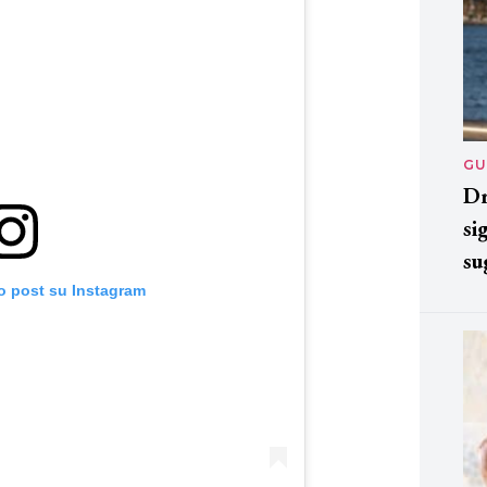
GU
Dr
si
su
o post su Instagram