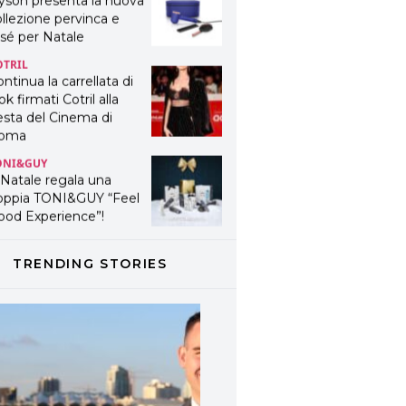
yson presenta la nuova
llezione pervinca e
sé per Natale
OTRIL
ntinua la carrellata di
ok firmati Cotril alla
esta del Cinema di
oma
ONI&GUY
 Natale regala una
oppia TONI&GUY “Feel
ood Experience”!
ONI&GUY
ABEL.M lancia la sua
TRENDING STORIES
novativa ed eco-
stenibile linea di
odotti professionali
AVINES
avines presenta
fanetti beauty preziosi
r un regalo adatto ad
ni capello