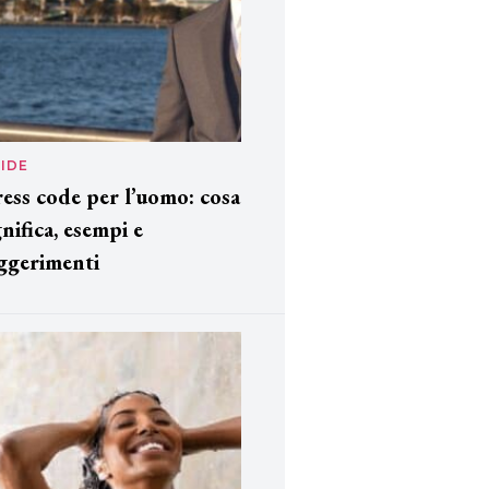
IDE
ess code per l’uomo: cosa
gnifica, esempi e
ggerimenti