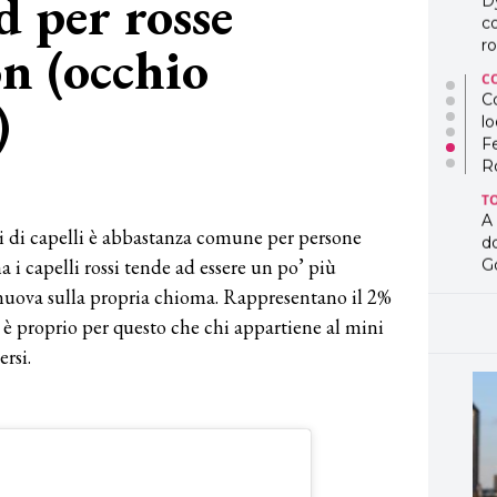
d per rosse
D
co
on (occhio
ro
C
)
Co
lo
F
R
2
T
A
i di capelli è abbastanza comune per persone
d
i capelli rossi tende ad essere un po’ più
G
a nuova sulla propria chioma. Rappresentano il 2%
T
L
 è proprio per questo che chi appartiene al mini
in
ersi.
so
pr
D
D
co
pe
og