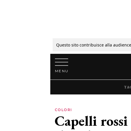
Tagli
Colori
Questo sito contribuisce alla audience
Vai al contenuto
Guide
MENU
Bellezza
TA
Lifestyle
COLORI
Capelli rossi
News