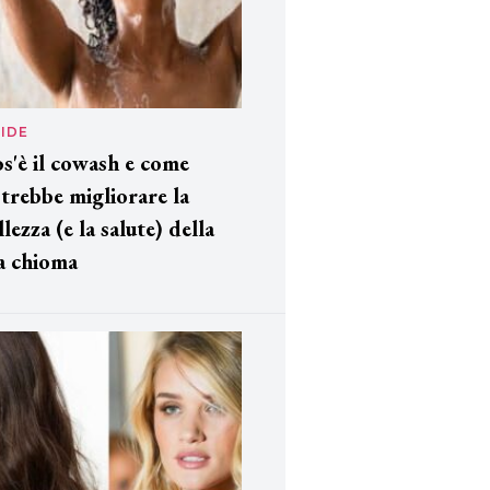
IDE
s'è il cowash e come
trebbe migliorare la
llezza (e la salute) della
a chioma