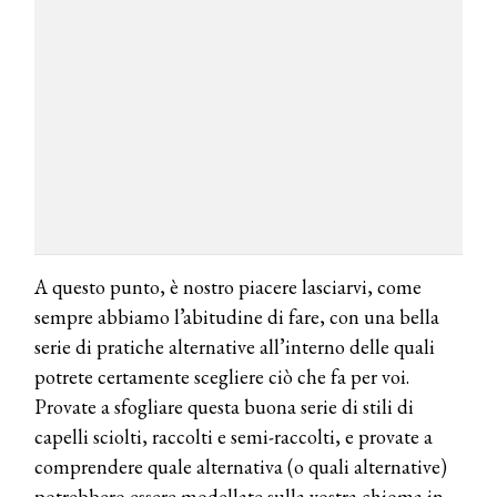
COSMOPROF WORLDWIDE BOLOGNA
Cosmprof Worldwide Bologna
presenta THE BEAUTY &
WELLNESS CONGRESS 2022: I
TEMI
DYSON
Dyson presenta la nuova collezione
pervinca e rosé per Natale
COTRIL
Continua la carrellata di look firmati
A questo punto, è nostro piacere lasciarvi, come
Cotril alla Festa del Cinema di Roma
sempre abbiamo l’abitudine di fare, con una bella
serie di pratiche alternative all’interno delle quali
TONI&GUY
potrete certamente scegliere ciò che fa per voi.
A Natale regala una doppia
TONI&GUY “Feel Good Experience”!
Provate a sfogliare questa buona serie di stili di
capelli sciolti, raccolti e semi-raccolti, e provate a
TONI&GUY
comprendere quale alternativa (o quali alternative)
LABEL.M lancia la sua innovativa ed
potrebbero essere modellate sulla vostra chioma in