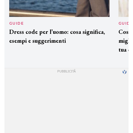
GUIDE
GUID
Dress code per l’uomo: cosa significa,
Cos'è
esempi e suggerimenti
miglio
tua c