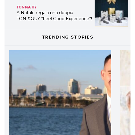
TONI&GUY
A Natale regala una doppia
TONI&GUY “Feel Good Experience”!
TONI&GUY
TRENDING STORIES
LABEL.M lancia la sua innovativa ed
eco-sostenibile linea di prodotti
professionali
DAVINES
Davines presenta cofanetti beauty
preziosi per un regalo adatto ad
ogni capello