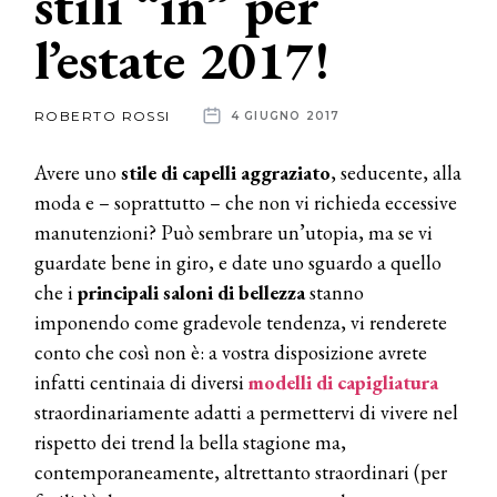
stili “in” per
l’estate 2017!
News
dalle
ROBERTO ROSSI
4 GIUGNO 2017
aziende
Avere uno
stile di capelli aggraziato
, seducente, alla
moda e – soprattutto – che non vi richieda eccessive
manutenzioni? Può sembrare un’utopia, ma se vi
guardate bene in giro, e date uno sguardo a quello
che i
principali saloni di bellezza
stanno
imponendo come gradevole tendenza, vi renderete
conto che così non è: a vostra disposizione avrete
infatti centinaia di diversi
modelli di capigliatura
straordinariamente adatti a permettervi di vivere nel
rispetto dei trend la bella stagione ma,
contemporaneamente, altrettanto straordinari (per