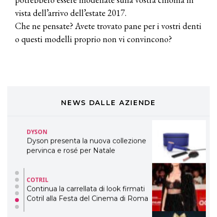
eco-sostenibile linea di prodotti
professionali
vista dell’arrivo dell’estate 2017.
Che ne pensate? Avete trovato pane per i vostri denti
DAVINES
o questi modelli proprio non vi convincono?
Davines presenta cofanetti beauty
preziosi per un regalo adatto ad
ogni capello
COSMOPROF WORLDWIDE BOLOGNA
Cosmprof Worldwide Bologna
presenta THE BEAUTY &
WELLNESS CONGRESS 2022: I
NEWS DALLE AZIENDE
TEMI
DYSON
Dyson presenta la nuova collezione
pervinca e rosé per Natale
COTRIL
Continua la carrellata di look firmati
Cotril alla Festa del Cinema di Roma