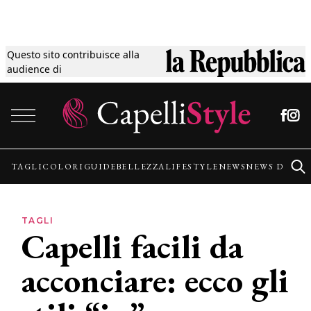
Questo sito contribuisce alla
Tagli
audience di
Vai al contenuto
Colori
Guide
TAGLI
COLORI
GUIDE
BELLEZZA
LIFESTYLE
NEWS
NEWS DALLE
Bellezza
TAGLI
Capelli facili da
Lifestyle
acconciare: ecco gli
News