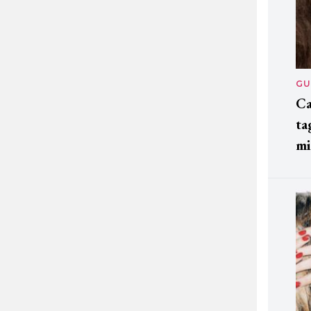
GU
Ca
ta
mi