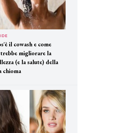
IDE
s'è il cowash e come
trebbe migliorare la
llezza (e la salute) della
a chioma