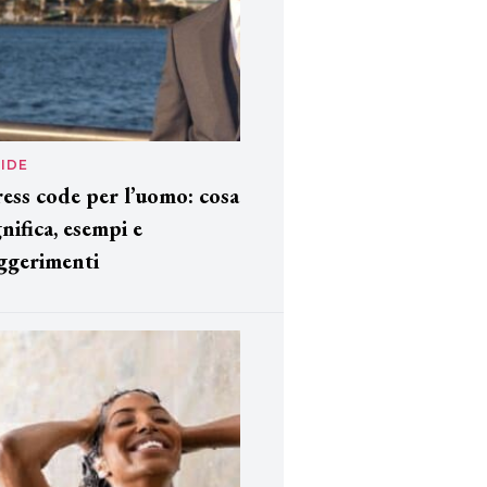
IDE
ess code per l’uomo: cosa
gnifica, esempi e
ggerimenti