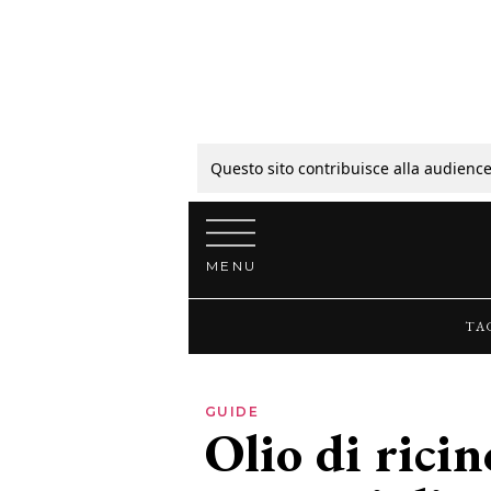
Tagli
Colori
Questo sito contribuisce alla audience
Vai al contenuto
Guide
MENU
Bellezza
TA
Lifestyle
GUIDE
Olio di ricin
News