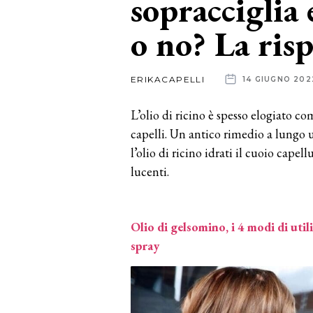
sopracciglia 
o no? La risp
News
dalle
ERIKACAPELLI
14 GIUGNO 202
aziende
L’olio di ricino è spesso elogiato co
capelli. Un antico rimedio a lungo u
l’olio di ricino idrati il ​​cuoio capellu
lucenti.
Olio di gelsomino, i 4 modi di util
spray