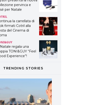
yson presenta la nuova
llezione pervinca e
sé per Natale
OTRIL
ntinua la carrellata di
ok firmati Cotril alla
esta del Cinema di
oma
ONI&GUY
 Natale regala una
oppia TONI&GUY “Feel
ood Experience”!
ONI&GUY
ABEL.M lancia la sua
TRENDING STORIES
novativa ed eco-
stenibile linea di
odotti professionali
AVINES
avines presenta
fanetti beauty preziosi
r un regalo adatto ad
ni capello