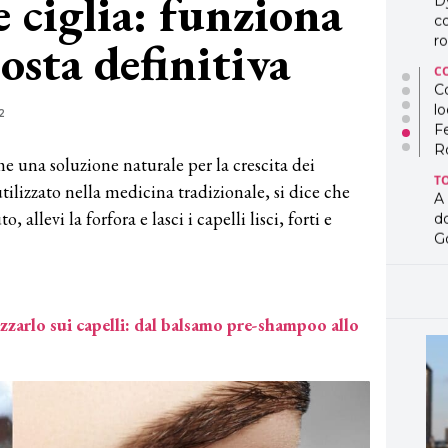
e ciglia: funziona
D
co
osta definitiva
ro
C
Co
lo
2
F
R
me una soluzione naturale per la crescita dei
T
tilizzato nella medicina tradizionale, si dice che
A
to, allevi la forfora e lasci i capelli lisci, forti e
d
G
T
L
in
izzarlo sui capelli: dal balsamo pre-shampoo allo
so
pr
D
D
co
pe
og